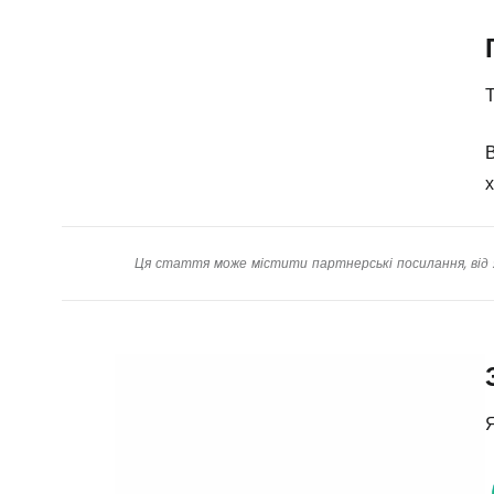
Т
В
х
Ця стаття може містити партнерські посилання, від 
Я