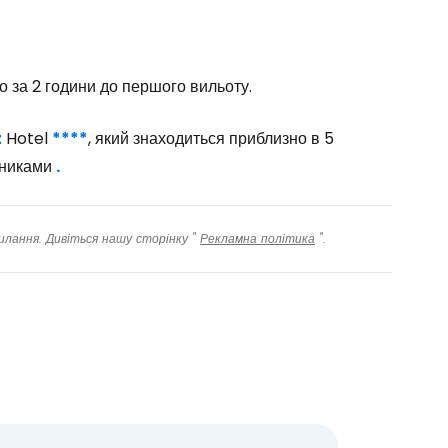
о за 2 години до першого вильоту.
t
Hotel
****
, який знаходиться приблизно в 5
івниками
.
илання. Дивіться нашу сторінку "
Рекламна політика
".