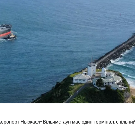
еропорт Ньюкасл-Вільямстаун має один термінал, спільний 