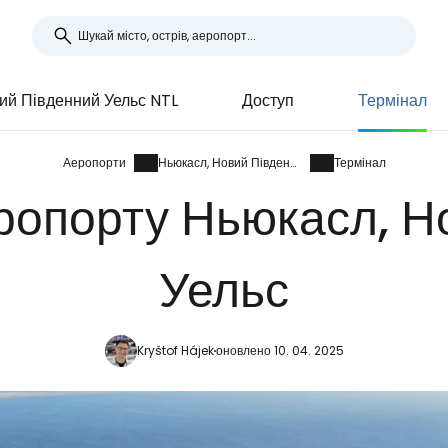
ий Південний Уельс NTL
Доступ
Термінал
Аеропорти
Ньюкасл, Новий Південний Уельс
Термінал
ропорту Ньюкасл, Н
Уельс
Kryštof Hájek
оновлено 10. 04. 2025