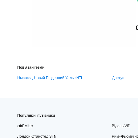
Пов'язані теми
Ньюкасл, Новий Південний Уельс NTL
Доступ
Популярні путівники
airBaltic
Відень VIE
Лондон Станстед STN
Рим-Фьюмічін