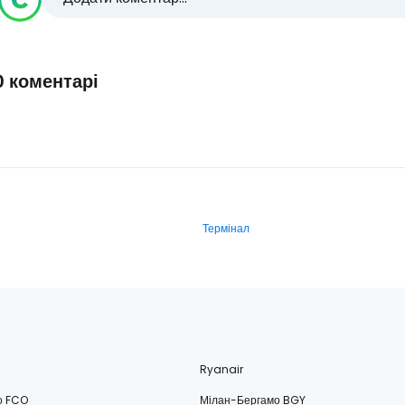
0 коментарі
Термінал
Ryanair
о FCO
Мілан-Бергамо BGY