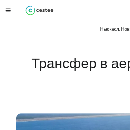
Ньюкасл, Нов
Трансфер в ае