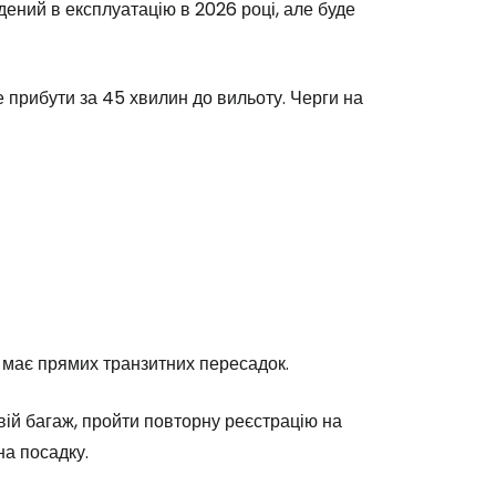
Cestee
дений в експлуатацію в 2026 році, але буде
це прибути за 45 хвилин до вильоту. Черги на
одовжуйте з Google
овжуйте у Facebook
довжити з email
 має прямих транзитних пересадок.
вій багаж, пройти повторну реєстрацію на
на посадку.