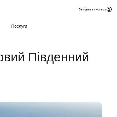
Увійдіть в систему
Послуги
овий Південний