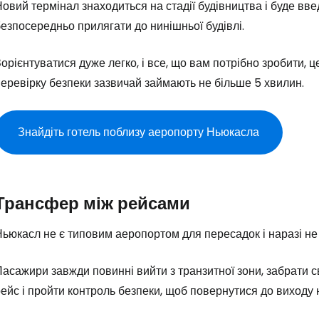
Увійдіть до 
овий термінал знаходиться на стадії будівництва і буде вве
езпосередньо прилягати до нинішньої будівлі.
... світова туристична спільнота
орієнтуватися дуже легко, і все, що вам потрібно зробити, 
еревірку безпеки зазвичай займають не більше 5 хвилин.
Пр
Знайдіть готель поблизу аеропорту Ньюкасла
Прод
Трансфер між рейсами
Про
ьюкасл не є типовим аеропортом для пересадок і наразі не
асажири завжди повинні вийти з транзитної зони, забрати с
ейс і пройти контроль безпеки, щоб повернутися до виходу 