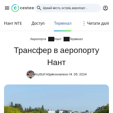
Нант NTE
Доступ
Термінал
Читати далі
Увійдіть до Cestee
... світова туристична спільнота
Аеропорти
Нант
Термінал
Трансфер в аеропорту
Продовжуйте з Google
Нант
Kryštof Hájek
оновлено 14. 05. 2024
Продовжуйте у Facebook
Продовжити з email