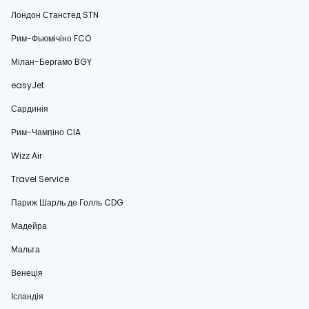
Лондон Станстед STN
Рим-Фьюмічіно FCO
Мілан-Бергамо BGY
easyJet
Сардинія
Рим-Чампіно CIA
Wizz Air
Travel Service
Париж Шарль де Голль CDG
Мадейра
Мальта
Венеція
Ісландія