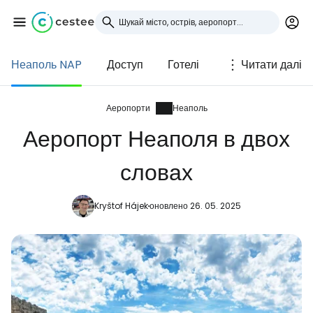
Неаполь NAP
Доступ
Готелі
Читати далі
Увійдіть до Cestee
... світова туристична спільнота
Аеропорти
Неаполь
Аеропорт Неаполя в двох
Продовжуйте з Google
словах
Kryštof Hájek
оновлено 26. 05. 2025
Продовжуйте у Facebook
Продовжити з email