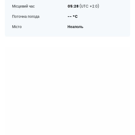
Місцевий час
05:28
(UTC +2.0)
Поточна погода
-- °C
Місто
Неаполь