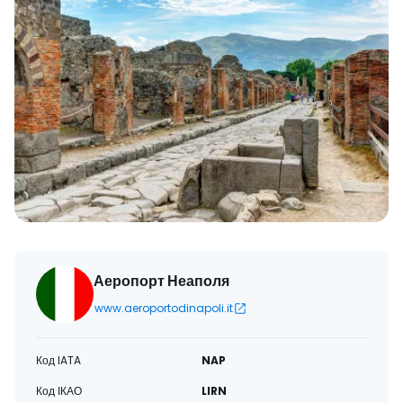
Аеропорт Неаполя
www.aeroportodinapoli.it
Код IATA
NAP
Код ІКАО
LIRN