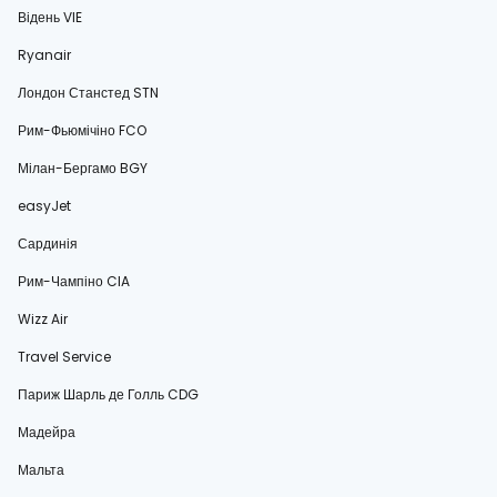
Відень VIE
Ryanair
Лондон Станстед STN
Рим-Фьюмічіно FCO
Мілан-Бергамо BGY
easyJet
Сардинія
Рим-Чампіно CIA
Wizz Air
Travel Service
Париж Шарль де Голль CDG
Мадейра
Мальта