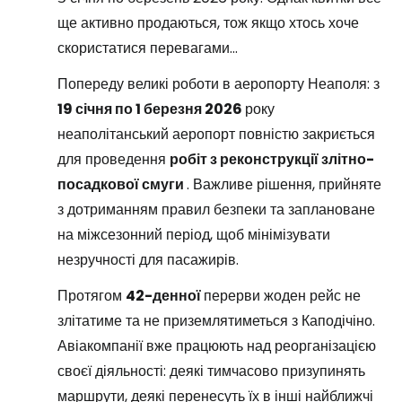
ще активно продаються, тож якщо хтось хоче
скористатися перевагами...
Попереду великі роботи в аеропорту Неаполя: з
19 січня по 1 березня 2026
року
неаполітанський аеропорт повністю закриється
для проведення
робіт з реконструкції злітно-
посадкової смуги
. Важливе рішення, прийняте
з дотриманням правил безпеки та заплановане
на міжсезонний період, щоб мінімізувати
незручності для пасажирів.
Протягом
42-денної
перерви жоден рейс не
злітатиме та не приземлятиметься з Каподічіно.
Авіакомпанії вже працюють над реорганізацією
своєї діяльності: деякі тимчасово призупинять
маршрути, деякі перенесуть їх в інші найближчі