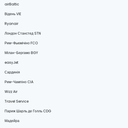
airBaltic
Відень VIE
Ryanair
Лондон Станстед STN
Рим-Фьюмічіно FCO
Мілан-Бергамо BGY
easyJet
Сардинія
Рим-Чампіно CIA
Wizz Air
Travel Service
Париж Шарль де Голль CDG
Мадейра