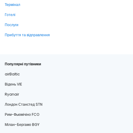
Термінал
Готелі
Послуги
Прибуття та відправлення
Популярні путівники
airBaltic
Відень VIE
Ryanair
Лондон Станстед STN
Рим-Фьюмічіно FCO
Мілан-Бергамо BGY