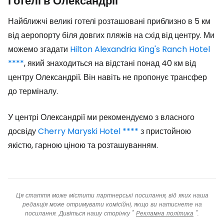
Готелі в Олександрії
Найближчі великі готелі розташовані приблизно в 5 км
від аеропорту біля довгих пляжів на схід від центру. Ми
можемо згадати
Hilton Alexandria King's Ranch Hotel
****
,
який знаходиться на відстані понад 40 км від
центру Олександрії. Він навіть не пропонує трансфер
до терміналу.
У центрі Олександрії ми рекомендуємо з власного
досвіду
Cherry Maryski Hotel ****
з пристойною
якістю, гарною ціною та розташуванням.
Ця стаття може містити партнерські посилання, від яких наша
редакція може отримувати комісійні, якщо ви натиснете на
посилання. Дивіться нашу сторінку "
Рекламна політика
".