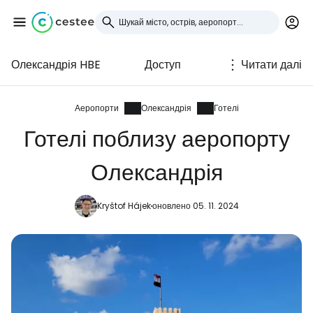
Олександрія HBE
Доступ
Читати далі
Увійдіть до Cestee
... світова туристична спільнота
Аеропорти
Олександрія
Готелі
Готелі поблизу аеропорту
Продовжуйте з Google
Олександрія
Kryštof Hájek
оновлено 05. 11. 2024
Продовжуйте у Facebook
Продовжити з email