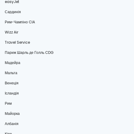
easyJet
Сардинія
Рим-Чампіно CIA
Wizz Air
Travel Service
Париж Шарль де Голль CDG
Мадейра
Мальта
Венеція
Ісландія
Рим
Майорка
Албанія
Кіпр