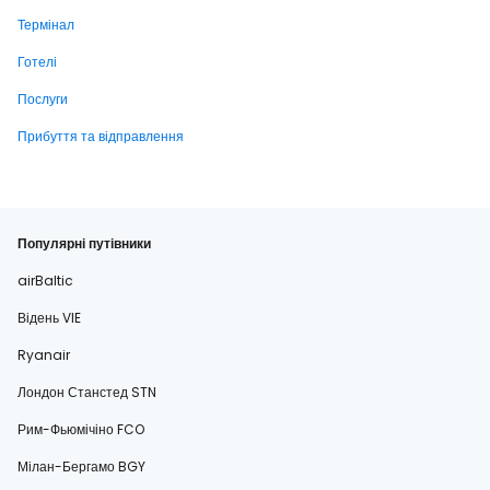
Термінал
Готелі
Послуги
Прибуття та відправлення
Популярні путівники
airBaltic
Відень VIE
Ryanair
Лондон Станстед STN
Рим-Фьюмічіно FCO
Мілан-Бергамо BGY