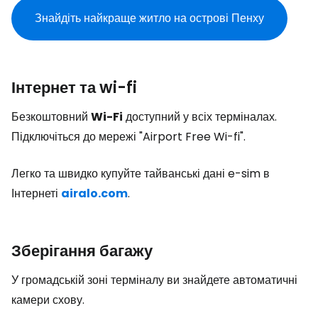
Знайдіть найкраще житло на острові Пенху
Інтернет та wi-fi
Безкоштовний
Wi-Fi
доступний у всіх терміналах.
Підключіться до мережі "Airport Free Wi-fi".
Легко та швидко купуйте тайванські дані e-sim в
Інтернеті
airalo.com
.
Зберігання багажу
У громадській зоні терміналу ви знайдете автоматичні
камери схову.