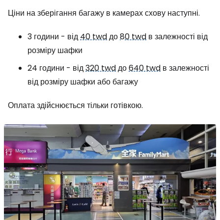
Ціни на зберігання багажу в камерах схову наступні.
3 години - від
40 twd
до
80 twd
в залежності від
розміру шафки
24 години - від
320 twd
до
640 twd
в залежності
від розміру шафки або багажу
Оплата здійснюється тільки готівкою.