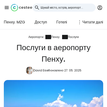
Пенху. MZG
Доступ
Готелі
Читати далі
Увійдіть до Cestee
... світова туристична спільнота
Аеропорти
Пенху.
Послуги
Послуги в аеропорту
Продовжуйте з Google
Пенху.
David Eiselt
оновлено 27. 05. 2025
Продовжуйте у Facebook
Продовжити з email