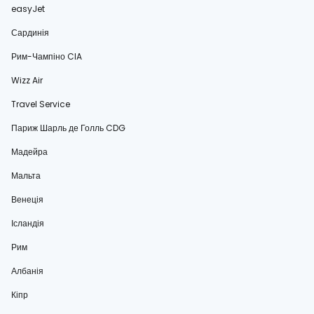
easyJet
Сардинія
Рим-Чампіно CIA
Wizz Air
Travel Service
Париж Шарль де Голль CDG
Мадейра
Мальта
Венеція
Ісландія
Рим
Албанія
Кіпр