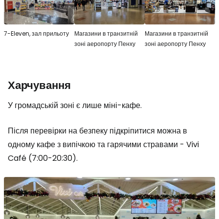
7-Eleven, зал прильоту
Магазини в транзитній
Магазини в транзитній
зоні аеропорту Пенху
зоні аеропорту Пенху
Харчування
У громадській зоні є лише міні-кафе.
Після перевірки на безпеку підкріпитися можна в
одному кафе з випічкою та гарячими стравами - Vivi
Café (7:00-20:30).