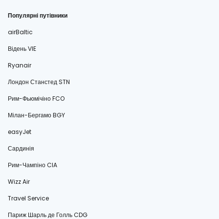
Популярні путівники
airBaltic
Відень VIE
Ryanair
Лондон Станстед STN
Рим-Фьюмічіно FCO
Мілан-Бергамо BGY
easyJet
Сардинія
Рим-Чампіно CIA
Wizz Air
Travel Service
Париж Шарль де Голль CDG