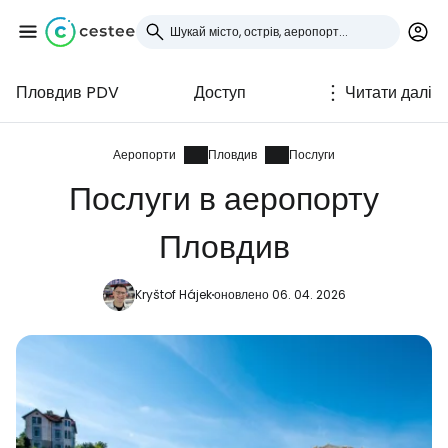
Пловдив PDV
Доступ
Читати далі
Увійдіть до Cestee
... світова туристична спільнота
Аеропорти
Пловдив
Послуги
Послуги в аеропорту
Продовжуйте з Google
Пловдив
Kryštof Hájek
оновлено 06. 04. 2026
Продовжуйте у Facebook
Продовжити з email