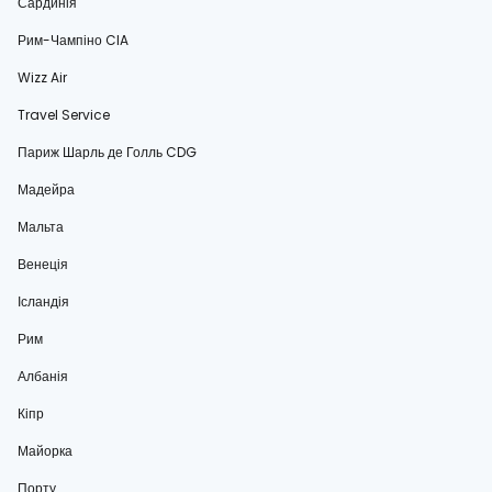
Сардинія
Рим-Чампіно CIA
Wizz Air
Travel Service
Париж Шарль де Голль CDG
Мадейра
Мальта
Венеція
Ісландія
Рим
Албанія
Кіпр
Майорка
Порту