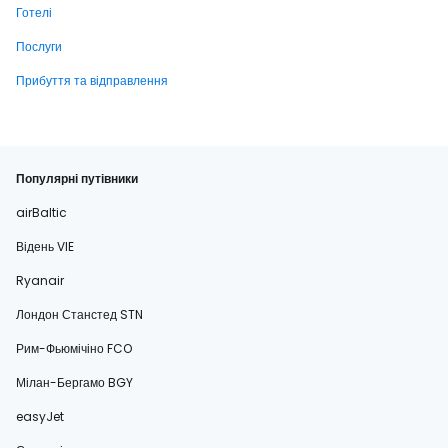
Готелі
Послуги
Прибуття та відправлення
Популярні путівники
airBaltic
Відень VIE
Ryanair
Лондон Станстед STN
Рим-Фьюмічіно FCO
Мілан-Бергамо BGY
easyJet