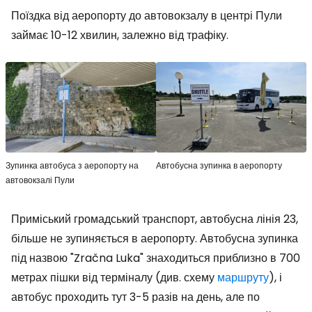
Поїздка від аеропорту до автовокзалу в центрі Пули
займає 10-12 хвилин, залежно від трафіку.
Зупинка автобуса з аеропорту на
Автобусна зупинка в аеропорту
автовокзалі Пули
Приміський громадський транспорт, автобусна лінія 23,
більше не зупиняється в аеропорту. Автобусна зупинка
під назвою "Zračna Luka" знаходиться приблизно в 700
метрах пішки від терміналу (див. схему
маршруту
), і
автобус проходить тут 3-5 разів на день, але по