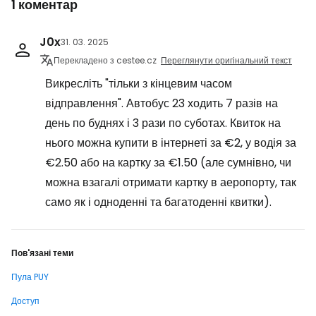
1 коментар
J0x
31. 03. 2025
Перекладено з cestee.cz
Переглянути оригінальний текст
Викресліть "тільки з кінцевим часом
відправлення". Автобус 23 ходить 7 разів на
день по буднях і 3 рази по суботах. Квиток на
нього можна купити в інтернеті за €2, у водія за
€2.50 або на картку за €1.50 (але сумнівно, чи
можна взагалі отримати картку в аеропорту, так
само як і одноденні та багатоденні квитки).
Пов'язані теми
Пула PUY
Доступ