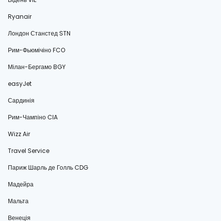
Ryanair
Лондон Станстед STN
Рим-Фьюмічіно FCO
Мілан-Бергамо BGY
easyJet
Сардинія
Рим-Чампіно CIA
Wizz Air
Travel Service
Париж Шарль де Голль CDG
Мадейра
Мальта
Венеція