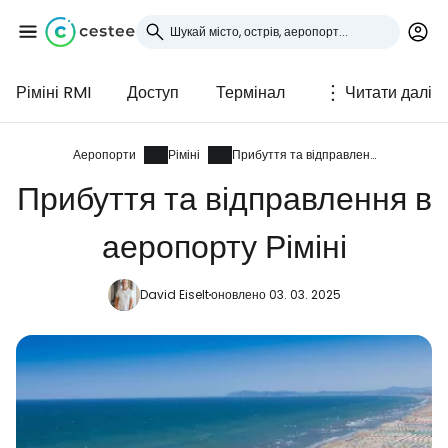
Ріміні RMI
Доступ
Термінал
Читати далі
Увійдіть до Cestee
... світова туристична спільнота
Аеропорти
Ріміні
Прибуття та відправлення
Прибуття та відправлення в
Продовжуйте з Google
аеропорту Ріміні
David Eiselt
оновлено 03. 03. 2025
Продовжуйте у Facebook
Продовжити з email