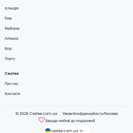
Ісландія
Рим
Майорка
Албанія
Кіпр
Порту
Cestee
Про нас
Контакти
© 2026 Cestee.com.ua
Умови
Конфіденційність
Реклама
Заради любові до подорожей
cestee.com
cestee.com.ua