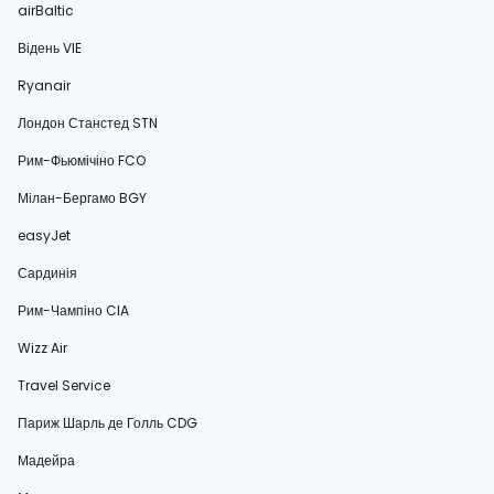
airBaltic
Відень VIE
Ryanair
Лондон Станстед STN
Рим-Фьюмічіно FCO
Мілан-Бергамо BGY
easyJet
Сардинія
Рим-Чампіно CIA
Wizz Air
Travel Service
Париж Шарль де Голль CDG
Мадейра