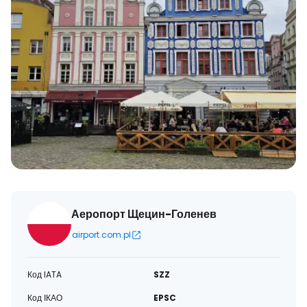
Аеропорт Щецин-Голенев
airport.com.pl
Код IATA
SZZ
Код ІКАО
EPSC