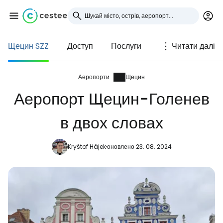
Щецин SZZ
Доступ
Послуги
Читати далі
Увійдіть до Cestee
... світова туристична спільнота
Аеропорти
Щецин
Аеропорт Щецин-Голенев
Продовжуйте з Google
в двох словах
Kryštof Hájek
оновлено 23. 08. 2024
Продовжуйте у Facebook
Продовжити з email