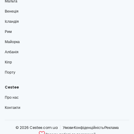
Мальта
Венеція
Ісландія
Рим
Майорка
Албанія
Кіпр
Порту
Cestee
Про нас
Контакти
© 2026 Cestee.com.ua
Умови
Конфіденційність
Реклама