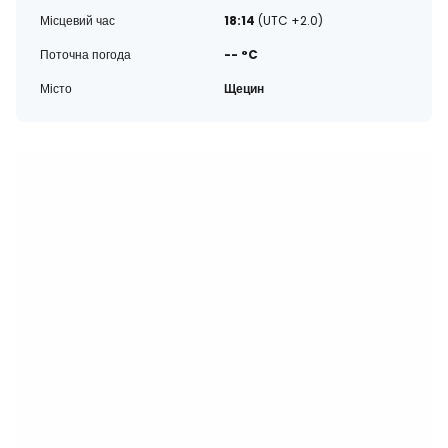
Місцевий час
18:14
(UTC +2.0)
Поточна погода
-- °C
Місто
Щецин