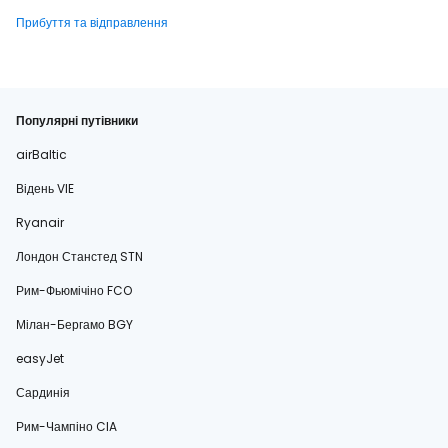
Прибуття та відправлення
Популярні путівники
airBaltic
Відень VIE
Ryanair
Лондон Станстед STN
Рим-Фьюмічіно FCO
Мілан-Бергамо BGY
easyJet
Сардинія
Рим-Чампіно CIA