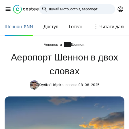
Шеннон. SNN
Доступ
Готелі
Читати далі
Увійдіть до Cestee
... світова туристична спільнота
Аеропорти
Шеннон.
Аеропорт Шеннон в двох
Продовжуйте з Google
словах
Kryštof Hájek
оновлено 08. 06. 2025
Продовжуйте у Facebook
Продовжити з email