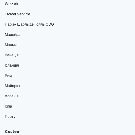
Wizz Air
Travel Service
Париж Шарль де Голль CDG
Мадейра
Мальта
Венеція
Ісландія
Рим
Майорка
Албанія
Кіпр
Порту
Cestee