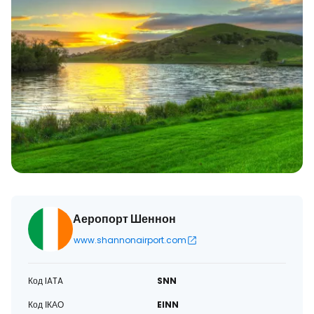
Аеропорт Шеннон
www.shannonairport.com
Код IATA
SNN
Код ІКАО
EINN