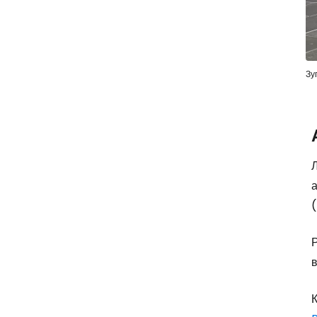
Зу
Л
а
(
в
К