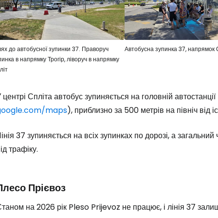
Увійдіть до 
ях до автобусної зупинки 37. Праворуч
Автобусна зупинка 37, напрямок 
пинка в напрямку Трогір, ліворуч в напрямку
літ
... світова туристична спільнота
 центрі Спліта автобус зупиняється на головній автостанції
Пр
google.com/maps
), приблизно за 500 метрів на північ від 
інія 37 зупиняється на всіх зупинках по дорозі, а загальни
Прод
ід трафіку.
Про
Плесо Прієвоз
таном на 2026 рік Pleso Prijevoz не працює, і лінія 37 за