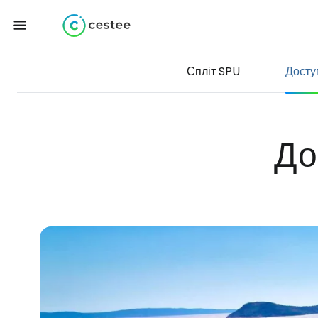
Спліт SPU
Досту
До