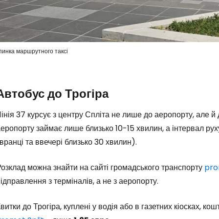
пинка маршрутного таксі
Автобус до Трогіра
інія 37 курсує з центру Спліта не лише до аеропорту, але й 
еропорту займає лише близько 10-15 хвилин, а інтервал ру
вранці та ввечері близько 30 хвилин).
Розклад можна знайти на сайті громадського транспорту
pro
ідправлення з терміналів, а не з аеропорту.
витки до Трогіра, куплені у водія або в газетних кіосках, ко