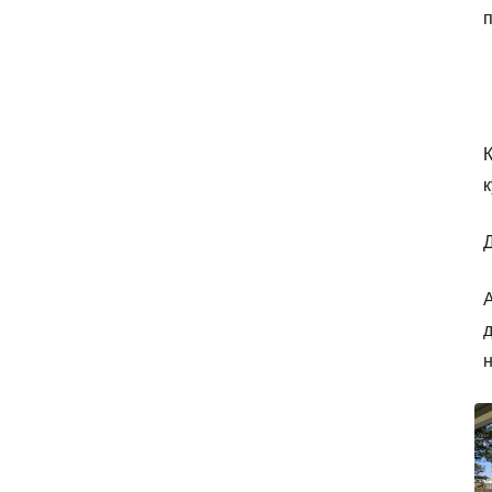
п
к
А
д
н