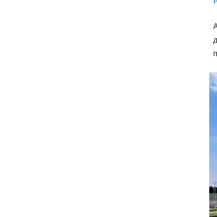
А
д
п