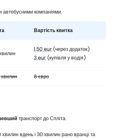
ми автобусними компаніями.
та
Вартість квитка
1,50 eur
(через додаток)
хвилин
3 eur
(купівля у водія)
 хвилин
8 євро
шевший
транспорт до Спліта.
0 хвилин вдень і 30 хвилин рано вранці та