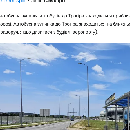
Promet Split
- лише
1,25 євро
.
втобусна зупинка автобусів до Трогіра знаходиться приблиз
орозі. Автобусна зупинка до Трогіра знаходиться на ближньо
раворуч, якщо дивитися з будівлі аеропорту).