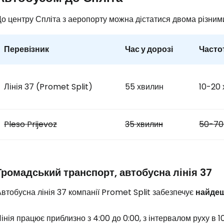
До центру Спліта з аеропорту можна дістатися двома різни
Перевізник
Час у дорозі
Часто
Лінія 37 (Promet Split)
55 хвилин
10-20 
Pleso Prijevoz
35 хвилин
50-70
Громадський транспорт, автобусна лінія 37
втобусна лінія 37 компанії Promet Split забезпечує
найде
інія працює приблизно з 4:00 до 0:00, з інтервалом руху в 1