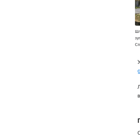
Шл
зу
Сп
У
Л
в
С