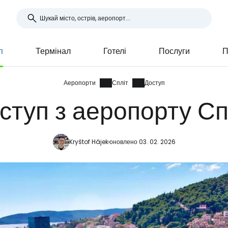
п
Термінал
Готелі
Послуги
П
Аеропорти
Спліт
Доступ
ступ з аеропорту Сп
Kryštof Hájek
оновлено 03. 02. 2026