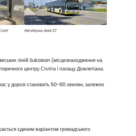
Cestee
Спліт
Автобусна лінія 37
 міських ліній Sukoisan (місцезнаходження на
одовжуйте з Google
історичного центру Спліта і палацу Діоклетіана.
й час у дорозі становить 50-60 хвилин, залежно
овжуйте у Facebook
довжити з email
лишається єдиним варіантом громадського