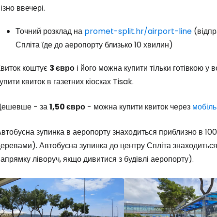
ізно ввечері.
Точний розклад на
promet-split.hr/airport-line
(відпр
Спліта їде до аеропорту близько 10 хвилин)
Квиток коштує
3 євро
і його можна купити тільки готівкою у 
упити квиток в газетних кіосках Tisak.
Дешевше - за
1,50 євро
- можна купити квиток через
мобіль
втобусна зупинка в аеропорту знаходиться приблизно в 100 
еревами). Автобусна зупинка до центру Спліта знаходиться 
апрямку ліворуч, якщо дивитися з будівлі аеропорту).