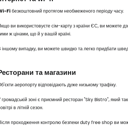
Wi-Fi
безкоштовний протягом необмеженого періоду часу.
Увійдіть до 
кщо ви використовуєте сім-карту з країни ЄС, ви можете дз
ими ж цінами, що й у вашій країні.
... світова туристична спільнота
 іншому випадку, ви можете швидко та легко придбати швед
Пр
Ресторани та магазини
б'єкти аеропорту відповідають дуже низькому трафіку.
Прод
 громадській зоні є приємний ресторан "Sky Bistro", який т
овітрі в літній сезон.
Про
Після проходження контролю безпеки
duty free shop
ви мож