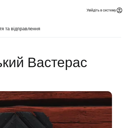
Увійдіть в систему
тя та відправлення
ький Вастерас