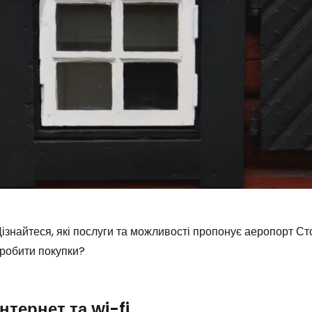
ізнайтеся, які послуги та можливості пропонує аеропорт Ст
зробити покупки?
Інтернет та wi-fi