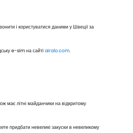
Cestee
вонити і користуватися даними у Швеції за
ську e-sim на сайті
airalo.com
.
одовжуйте з Google
овжуйте у Facebook
акож має літні майданчики на відкритому
довжити з email
ете придбати невеликі закуски в невеликому