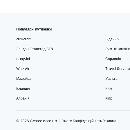
Популярні путівники
airBaltic
Відень VIE
Лондон Станстед STN
Рим-Фьюмічін
easyJet
Сардинія
Wizz Air
Travel Service
Мадейра
Мальта
Ісландія
Рим
Албанія
Кіпр
© 2026 Cestee.com.ua
Умови
Конфіденційність
Реклама