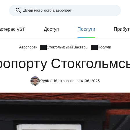
астерас VST
Доступ
Послуги
Прибут
Аеропорти
Стокгольмський Вастерас
Послуги
ропорту Стокгольмс
Kryštof Hájek
оновлено 14. 06. 2025