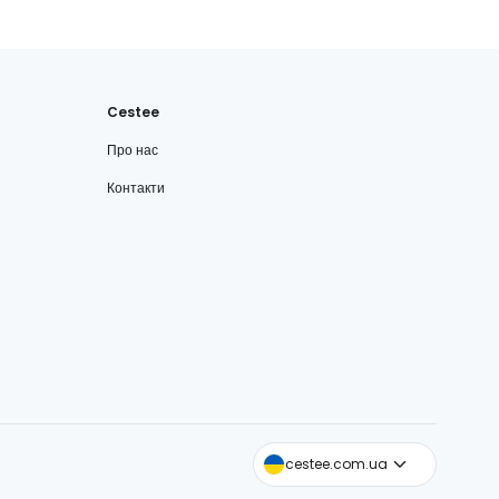
Cestee
Про нас
Контакти
cestee.com
cestee.com.ua
cestee.sk