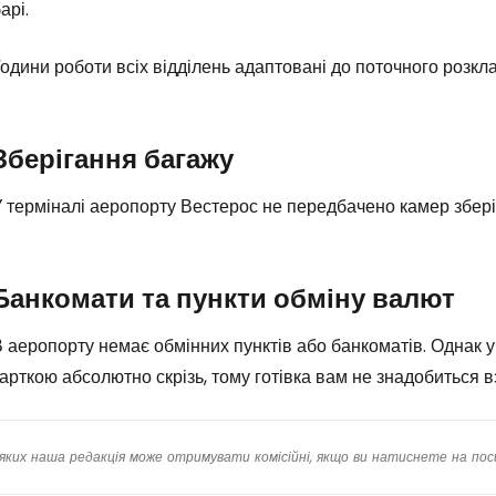
арі.
одини роботи всіх відділень адаптовані до поточного розкла
Зберігання багажу
 терміналі аеропорту Вестерос не передбачено камер збері
Банкомати та пункти обміну валют
 аеропорту немає обмінних пунктів або банкоматів. Однак 
арткою абсолютно скрізь, тому готівка вам не знадобиться вз
яких наша редакція може отримувати комісійні, якщо ви натиснете на пос