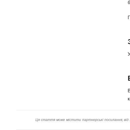
б
Г
У
В
к
Ця стаття може містити партнерські посилання, від 