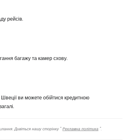
ду рейсів.
гання багажу та камер схову.
у Швеції ви можете обійтися кредитною
агалі.
илання. Дивіться нашу сторінку "
Рекламна політика
".