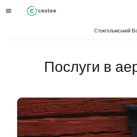
Стокгольмський В
Послуги в ае