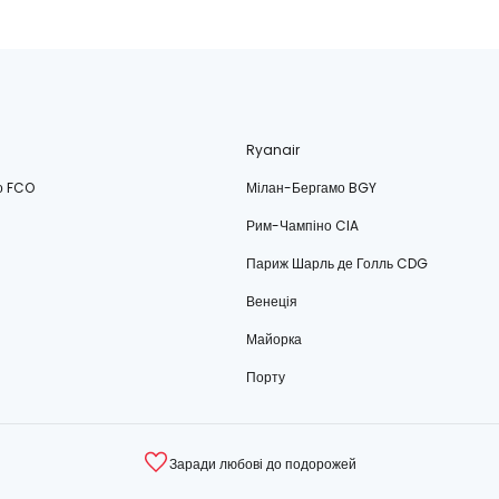
Ryanair
о FCO
Мілан-Бергамо BGY
Рим-Чампіно CIA
Париж Шарль де Голль CDG
Венеція
Майорка
Порту
Заради любові до подорожей