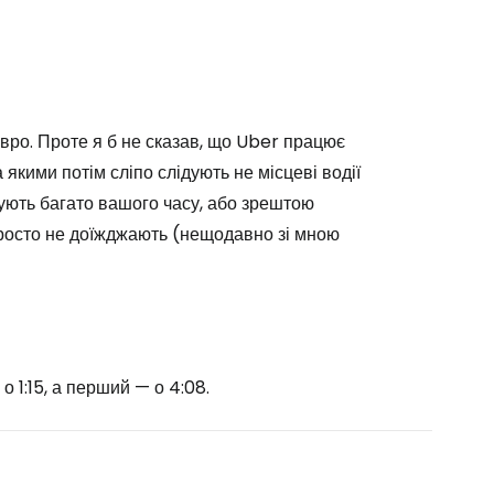
євро. Проте я б не сказав, що Uber працює
 якими потім сліпо слідують не місцеві водії
ують багато вашого часу, або зрештою
а просто не доїжджають (нещодавно зі мною
 1:15, а перший — о 4:08.