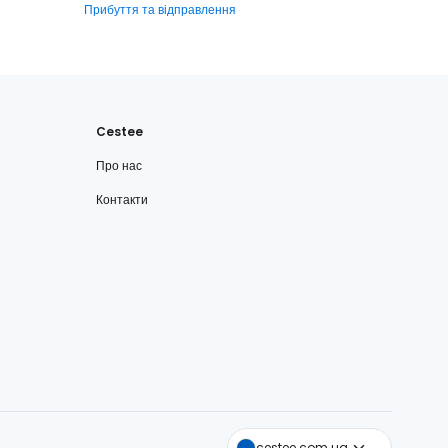
Прибуття та відправлення
Cestee
Про нас
Контакти
cestee.com
cestee.com.ua