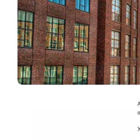
А
о
У