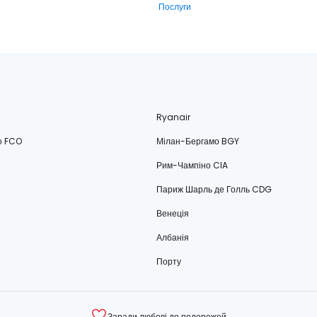
Послуги
Ryanair
о FCO
Мілан-Бергамо BGY
Рим-Чампіно CIA
Париж Шарль де Голль CDG
Венеція
Албанія
Порту
Заради любові до подорожей