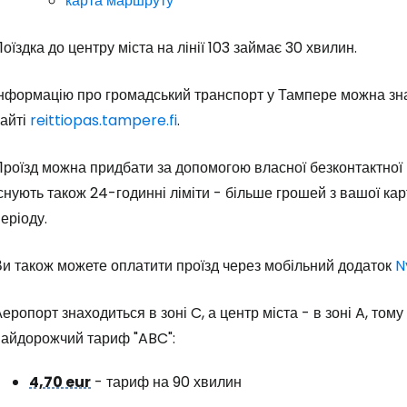
карта маршруту
оїздка до центру міста на лінії 103 займає 30 хвилин.
Увійдіть до 
Інформацію про громадський транспорт у Тампере можна зна
сайті
reittiopas.tampere.fi
.
... світова туристична спільнота
роїзд можна придбати за допомогою власної безконтактної к
снують також 24-годинні ліміти - більше грошей з вашої кар
Пр
еріоду.
Ви також можете оплатити проїзд через мобільний додаток
N
Прод
еропорт знаходиться в зоні C, а центр міста - в зоні A, то
найдорожчий тариф "ABC":
Про
4,70 eur
- тариф на 90 хвилин