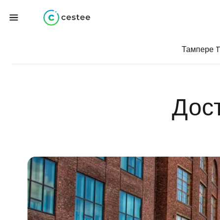
Тампере 
Дос