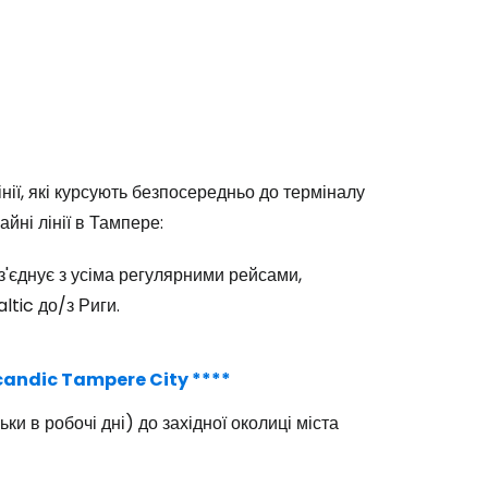
нії, які курсують безпосередньо до терміналу
айні лінії в Тампере:
з'єднує з усіма регулярними рейсами,
ltic до/з Риги.
candic Tampere City ****
ки в робочі дні) до західної околиці міста