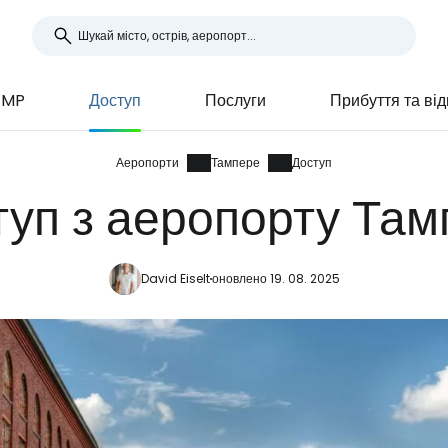
TMP
Доступ
Послуги
Прибуття та ві
Аеропорти
Тампере
Доступ
туп з аеропорту Там
David Eiselt
оновлено 19. 08. 2025