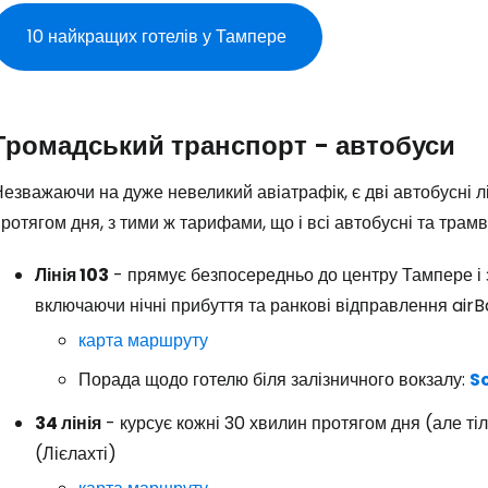
10 найкращих готелів у Тампере
Громадський транспорт - автобуси
езважаючи на дуже невеликий авіатрафік, є дві автобусні лі
ротягом дня, з тими ж тарифами, що і всі автобусні та трамв
Лінія 103
- прямує безпосередньо до центру Тампере і 
включаючи нічні прибуття та ранкові відправлення airBa
карта маршруту
Порада щодо готелю біля залізничного вокзалу:
S
34 лінія
- курсує кожні 30 хвилин протягом дня (але тіль
(Лієлахті)