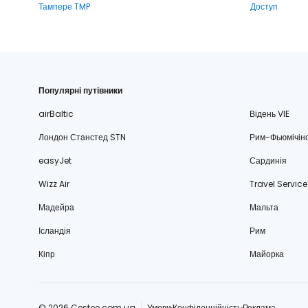
Тампере TMP
Доступ
Популярні путівники
airBaltic
Відень VIE
Лондон Станстед STN
Рим-Фьюмічін
easyJet
Сардинія
Wizz Air
Travel Service
Мадейра
Мальта
Ісландія
Рим
Кіпр
Майорка
© 2026 Cestee.com.ua
Умови
Конфіденційність
Реклама