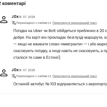
2 коментарі
J0x
19. 07. 2026
Перекладено з cestee.cz
Переглянути оригінальний текст
Поїздка на Uber чи Bolt обійдеться приблизно в 20 
добре. На карті він прокладає безглузді маршрути, за
— якщо не вживати слово «іммігранти» — і або марн
скасовують поїздку, а іноді навіть не скасовують, 
сталося те саме в Естонії).
J0x
18. 07. 2026
Перекладено з cestee.cz
Переглянути оригінальний текст
Останній автобус № 103 відправляється з аеропорту о