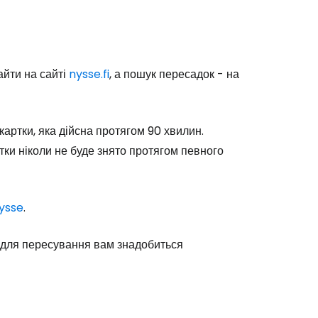
Cestee
йти на сайті
nysse.fi
, а пошук пересадок - на
артки, яка дійсна протягом 90 хвилин.
тки ніколи не буде знято протягом певного
одовжуйте з Google
ysse
.
овжуйте у Facebook
му для пересування вам знадобиться
довжити з email