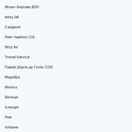
Мілан-Бергамо BGY
easyJet
Сардинія
Рим-Чампіно CIA
Wizz Air
Travel Service
Париж Шарль де Голль CDG
Мадейра
Мальта
Венеція
Ісландія
Рим
Албанія