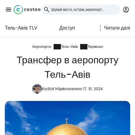
Тель-Авів TLV
Доступ
Читати далі
Увійдіть до Cestee
... світова туристична спільнота
Аеропорти
Тель-Авів
Термінал
Трансфер в аеропорту
Продовжуйте з Google
Тель-Авів
Kryštof Hájek
оновлено 17. 10. 2024
Продовжуйте у Facebook
Продовжити з email