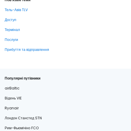
Тель-Авів TLV
Доступ
Термінал
Послуги
Прибуття та відправлення
Популярні путівники
airBaltic
Відень VIE
Ryanair
Лондон Станстед STN
Рим-Фьюмічіно FCO