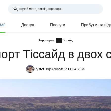
MME
Доступ
Послуги
Прибуття та ві
Аеропорти
Тіссайд
орт Тіссайд в двох 
Kryštof Hájek
оновлено 18. 04. 2025