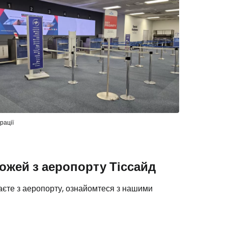
довжити з email
рації
жей з аеропорту Тіссайд
жаєте з аеропорту, ознайомтеся з нашими