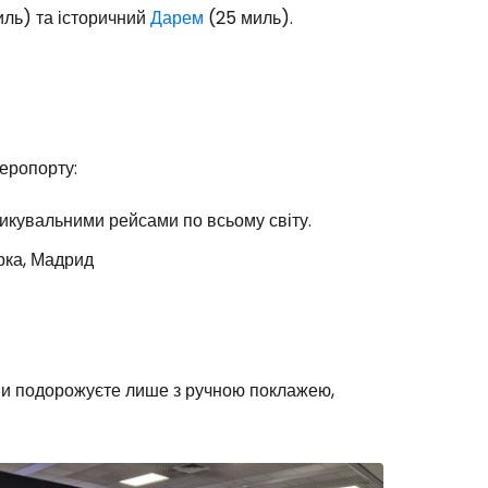
иль) та історичний
Дарем
(25 миль).
аеропорту:
Cestee
стикувальними рейсами по всьому світу.
рка, Мадрид
одовжуйте з Google
ви подорожуєте лише з ручною поклажею,
овжуйте у Facebook