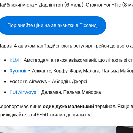
айближчі міста - Дарлінгтон (6 миль), Стоктон-он-Тіс (8 м
Порівняйте ціни на авіаквитки в Тіссайд
аразі 4 авіакомпанії здійснюють регулярні рейси до цього 
Увійдіть до 
KLM
- Амстердам, а також авіакомпанії, що літають зі 
Ryanair
- Аліканте, Корфу, Фару, Малага, Пальма Майо
... світова туристична спільнота
Eastern Airways - Абердін, Джерсі
TUI Airways
- Даламан, Пальма Майорка
Пр
Аеропорт має лише
один дуже маленький
термінал. Якщо 
приїжджайте за 45-50 хвилин до вильоту.
Прод