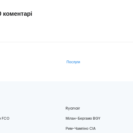
0 коментарі
Послуги
Ryanair
о FCO
Мілан-Бергамо BGY
Рим-Чампіно CIA