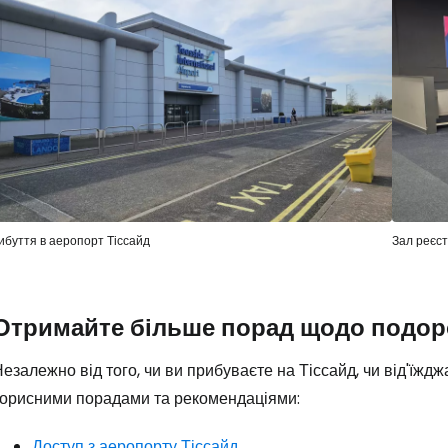
Про
ибуття в аеропорт Тіссайд
Зал реєст
Отримайте більше порад щодо подоро
езалежно від того, чи ви прибуваєте на Тіссайд, чи від'їжд
корисними порадами та рекомендаціями:
Доступ з аеропорту Тіссайд