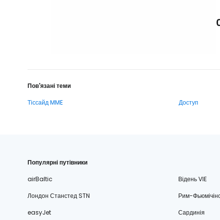
Пов'язані теми
Тіссайд MME
Доступ
Популярні путівники
airBaltic
Відень VIE
Лондон Станстед STN
Рим-Фьюмічін
easyJet
Сардинія