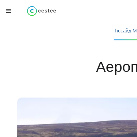
Тіссайд 
Аероп