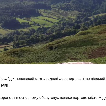
іссайд - невеликий міжнародний аеропорт, раніше відомий я
еллі".
еропорт в основному обслуговує велике портове місто Мідлс