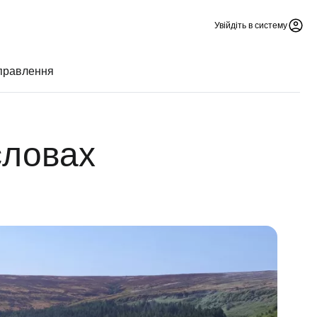
Увійдіть в систему
дправлення
словах