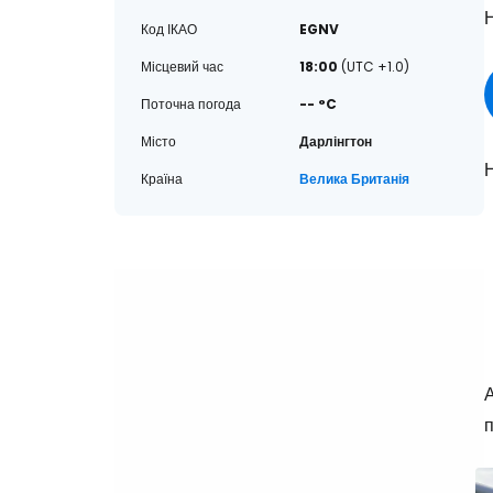
Н
Код ІКАО
EGNV
Місцевий час
18:00
(UTC +1.0)
Поточна погода
-- °C
Місто
Дарлінгтон
Н
Країна
Велика Британія