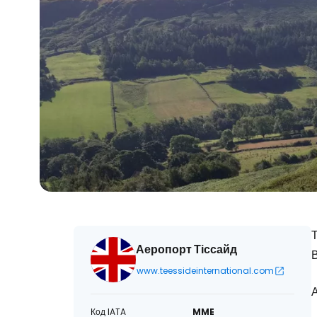
Т
Аеропорт Тіссайд
В
www.teessideinternational.com
А
Код IATA
MME