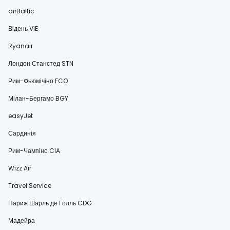
airBaltic
Відень VIE
Ryanair
Лондон Станстед STN
Рим-Фьюмічіно FCO
Мілан-Бергамо BGY
easyJet
Сардинія
Рим-Чампіно CIA
Wizz Air
Travel Service
Париж Шарль де Голль CDG
Мадейра