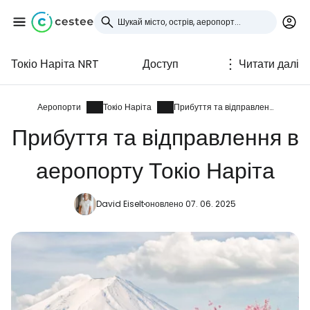
Токіо Наріта NRT
Доступ
Читати далі
Увійдіть до Cestee
... світова туристична спільнота
Аеропорти
Токіо Наріта
Прибуття та відправлення
Прибуття та відправлення в
Продовжуйте з Google
аеропорту Токіо Наріта
David Eiselt
оновлено 07. 06. 2025
Продовжуйте у Facebook
Продовжити з email