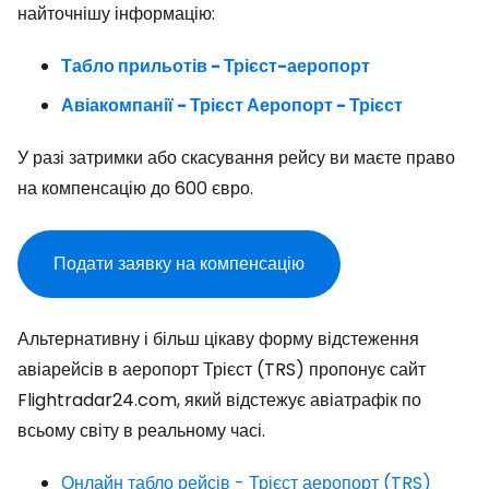
найточнішу інформацію:
Табло прильотів - Трієст-аеропорт
Авіакомпанії - Трієст Аеропорт - Трієст
У разі затримки або скасування рейсу ви маєте право
на компенсацію до 600 євро.
Подати заявку на компенсацію
Альтернативну і більш цікаву форму відстеження
авіарейсів в аеропорт Трієст (TRS) пропонує сайт
Flightradar24.com, який відстежує авіатрафік по
всьому світу в реальному часі.
Онлайн табло рейсів - Трієст аеропорт (TRS)