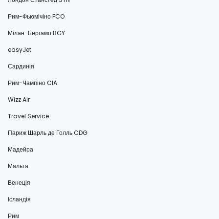
Рим-Фьюмічіно FCO
Мілан-Бергамо BGY
easyJet
Сардинія
Рим-Чампіно CIA
Wizz Air
Travel Service
Париж Шарль де Голль CDG
Мадейра
Мальта
Венеція
Ісландія
Рим