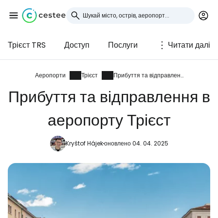
Трієст TRS
Доступ
Послуги
Читати далі
Увійдіть до Cestee
... світова туристична спільнота
Аеропорти
Трієст
Прибуття та відправлення
Прибуття та відправлення в
Продовжуйте з Google
аеропорту Трієст
Kryštof Hájek
оновлено 04. 04. 2025
Продовжуйте у Facebook
Продовжити з email