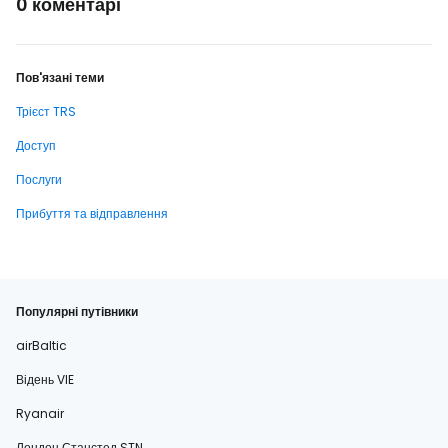
0 коментарі
Пов'язані теми
Трієст TRS
Доступ
Послуги
Прибуття та відправлення
Популярні путівники
airBaltic
Відень VIE
Ryanair
Лондон Станстед STN