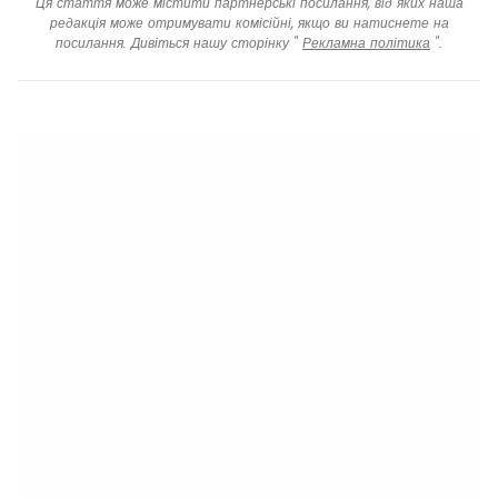
Ця стаття може містити партнерські посилання, від яких наша
редакція може отримувати комісійні, якщо ви натиснете на
посилання. Дивіться нашу сторінку "
Рекламна політика
".