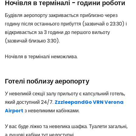
Ночівля в терміналі - години роботи
Будівля аеропорту закривається приблизно через
годину після останнього прибуття (зазвичай о 23:30) і
відкривається за 3 години до першого вильоту
(зазвичай близько 3:30).
Ночівля в терміналі неможлива.
Готелі поблизу аеропорту
У невеликій секції залу прильоту є капсульний готель,
який доступний 24/7.
ZzzleepandGo VRN Verona
Airport
з невеликими кабінками.
У вас буде ліжко та невелика шафка. Туалети загальні,
а душові кабіни тут недоступні.