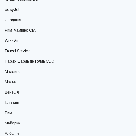
easyJet
Сардинія
Рим-Чампіно CIA
Wizz Air
Travel Service
Париж Шарль де Голль CDG
Мадейра
Мальта
Венеція
Ісландія
Рим
Майорка
Албанія