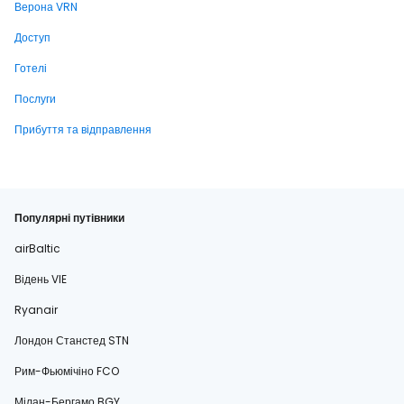
Верона VRN
Доступ
Готелі
Послуги
Прибуття та відправлення
Популярні путівники
airBaltic
Відень VIE
Ryanair
Лондон Станстед STN
Рим-Фьюмічіно FCO
Мілан-Бергамо BGY