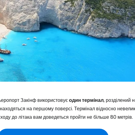
Увійдіть до 
... світова туристична спільнота
Аеропорт Закінф використовує
один термінал
, розділений 
находяться на першому поверсі. Термінал відносно невелики
Пр
ходу до літака вам доведеться пройти не більше 80 метрів.