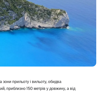
Cestee
на зони прильоту і вильоту, обидва
й, приблизно 150 метрів у довжину, а від
одовжуйте з Google