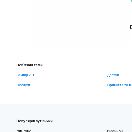
Пов'язані теми
Закінф ZTH
Доступ
Послуги
Прибуття та в
Популярні путівники
airBaltic
Відень VIE