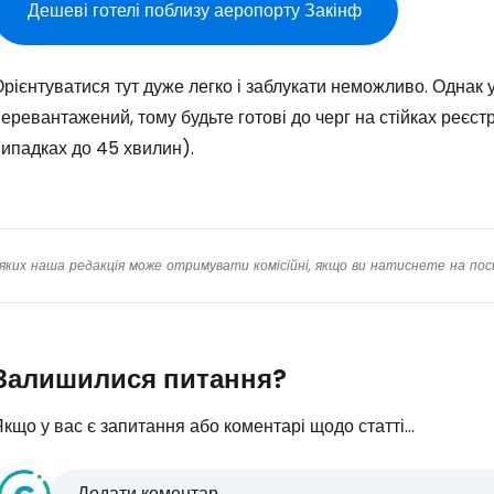
Прод
Дешеві готелі поблизу аеропорту Закінф
рієнтуватися тут дуже легко і заблукати неможливо. Однак 
Про
еревантажений, тому будьте готові до черг на стійках реєст
ипадках до 45 хвилин).
яких наша редакція може отримувати комісійні, якщо ви натиснете на пос
Залишилися питання?
кщо у вас є запитання або коментарі щодо статті...
Додати коментар...