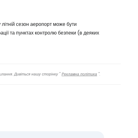
овжуйте у Facebook
у літній сезон аеропорт може бути
довжити з email
рації та пунктах контролю безпеки (в деяких
илання. Дивіться нашу сторінку "
Рекламна політика
".