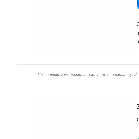
О
п
в
Ця стаття може містити партнерські посилання, від 
Я