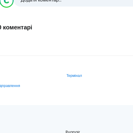
0 коментарі
Термінал
ідправлення
Ryanair