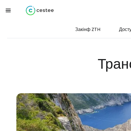
Закінф ZTH
Дост
Тран