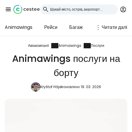
Animawings
Рейси
Багаж
Читати далі
Увійдіть до Cestee
... світова туристична спільнота
Авіакомпанії
Animawings
Послуги
Animawings послуги на
Продовжуйте з Google
борту
Kryštof Hájek
оновлено 19. 03. 2026
Продовжуйте у Facebook
Продовжити з email