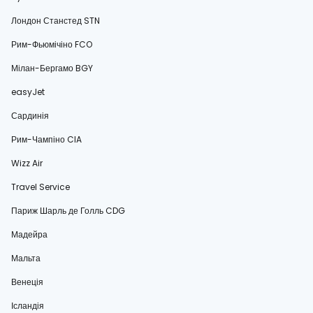
Лондон Станстед STN
Рим-Фьюмічіно FCO
Мілан-Бергамо BGY
easyJet
Сардинія
Рим-Чампіно CIA
Wizz Air
Travel Service
Париж Шарль де Голль CDG
Мадейра
Мальта
Венеція
Ісландія