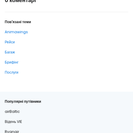
0 коментарі
Пов'язані теми
Animawings
Рейси
Багаж
Брифінг
Послуги
Популярні путівники
airBaltic
Відень VIE
Ryanair