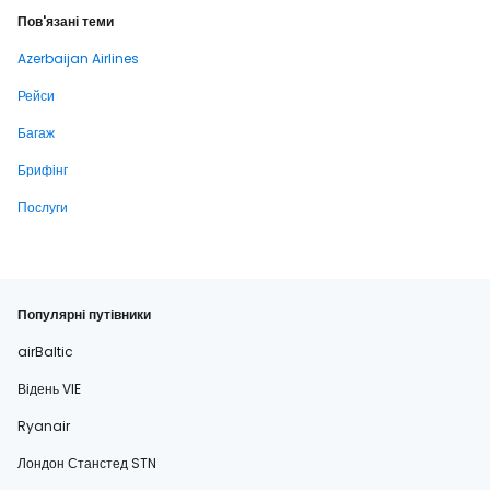
Пов'язані теми
Azerbaijan Airlines
Рейси
Багаж
Брифінг
Послуги
Популярні путівники
airBaltic
Відень VIE
Ryanair
Лондон Станстед STN