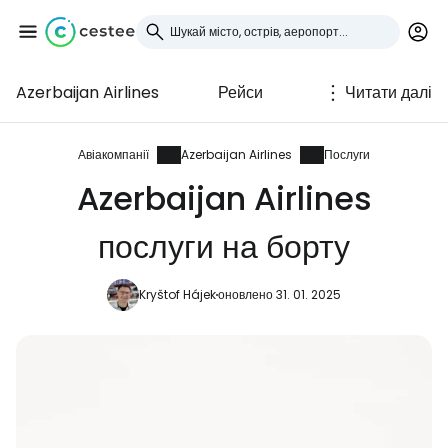
Azerbaijan Airlines
Рейси
Читати далі
Увійдіть до Cestee
... світова туристична спільнота
Авіакомпанії
Azerbaijan Airlines
Послуги
Azerbaijan Airlines
Продовжуйте з Google
послуги на борту
Kryštof Hájek
оновлено 31. 01. 2025
Продовжуйте у Facebook
Продовжити з email