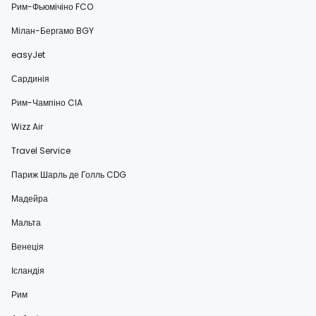
Рим-Фьюмічіно FCO
Мілан-Бергамо BGY
easyJet
Сардинія
Рим-Чампіно CIA
Wizz Air
Travel Service
Париж Шарль де Голль CDG
Мадейра
Мальта
Венеція
Ісландія
Рим