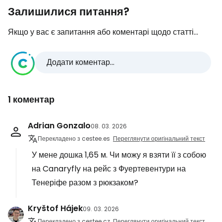
Залишилися питання?
Якщо у вас є запитання або коментарі щодо статті...
Додати коментар...
1 коментар
Adrian Gonzalo
08. 03. 2026
Перекладено з cestee.es
Переглянути оригінальний текст
У мене дошка 1,65 м. Чи можу я взяти її з собою
на Canaryfly на рейс з Фуертевентури на
Тенеріфе разом з рюкзаком?
Kryštof Hájek
09. 03. 2026
Перекладено з cestee.cz
Переглянути оригінальний текст