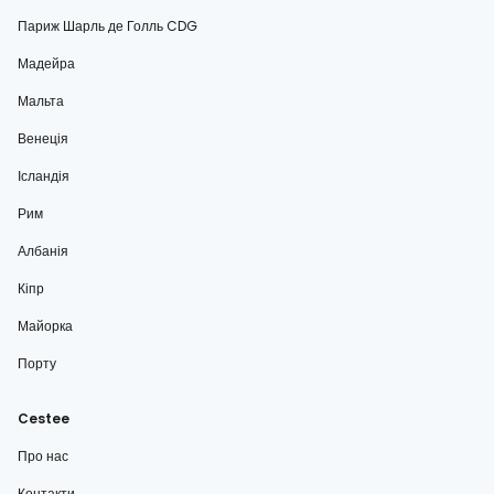
Париж Шарль де Голль CDG
Мадейра
Мальта
Венеція
Ісландія
Рим
Албанія
Кіпр
Майорка
Порту
Cestee
Про нас
Контакти