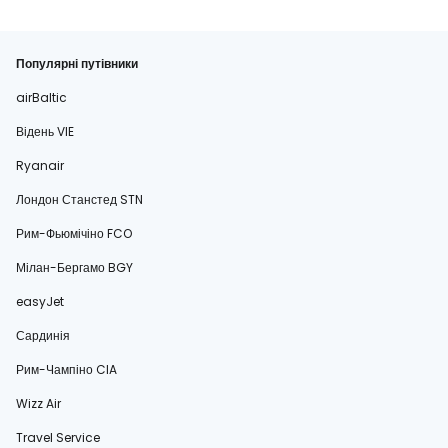
Популярні путівники
airBaltic
Відень VIE
Ryanair
Лондон Станстед STN
Рим-Фьюмічіно FCO
Мілан-Бергамо BGY
easyJet
Сардинія
Рим-Чампіно CIA
Wizz Air
Travel Service