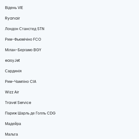
Відень VIE
Ryanair
Лондон Станстед STN
Рим-Фьюмічіно FCO
Мілан-Бергамо BGY
easyJet
Сардинія
Рим-Чампіно CIA
Wizz Air
Travel Service
Париж Шарль де Голль CDG
Мадейра
Мальта