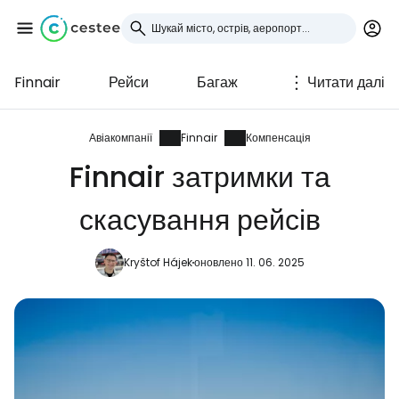
Finnair
Рейси
Багаж
Читати далі
Увійдіть до Cestee
... світова туристична спільнота
Авіакомпанії
Finnair
Компенсація
Finnair затримки та
Продовжуйте з Google
скасування рейсів
Kryštof Hájek
оновлено 11. 06. 2025
Продовжуйте у Facebook
Продовжити з email