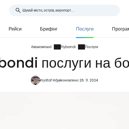
Рейси
Брифінг
Послуги
Програм
Авіакомпанії
Flybondi
Послуги
bondi послуги на б
Kryštof Hájek
оновлено 26. 11. 2024