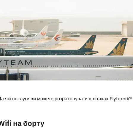
а які послуги ви можете розраховувати в літаках Flybondi?
Увійдіть до 
Wifi на борту
... світова туристична спільнота