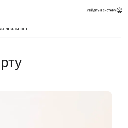
Увійдіть в систему
а лояльності
орту