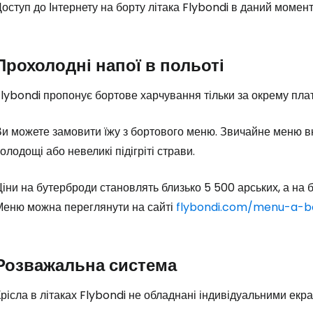
оступ до Інтернету на борту літака Flybondi в даний момент
Пр
Прохолодні напої в польоті
Прод
lybondi пропонує бортове харчування тільки за окрему плат
и можете замовити їжу з бортового меню. Звичайне меню вк
Про
олодощі або невеликі підігріті страви.
іни на бутерброди становлять близько 5 500 арських, а на б
Меню можна переглянути на сайті
flybondi.com/menu-a-b
Розважальна система
рісла в літаках Flybondi не обладнані індивідуальними екр