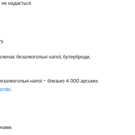
 не надається.
одовжуйте з Google
овжуйте у Facebook
у.
лючає безалкогольні напої, бутерброди,
довжити з email
езалкогольні напої - близько 4 000 арських.
ordo
.
анами.