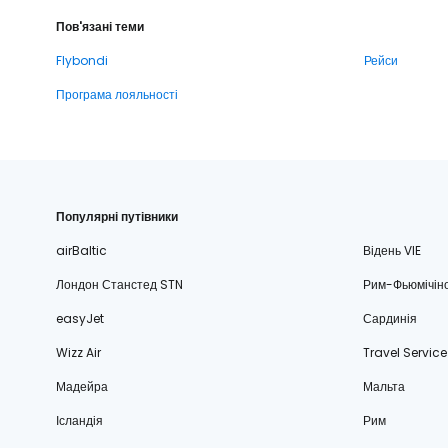
Пов'язані теми
Flybondi
Рейси
Програма лояльності
Популярні путівники
airBaltic
Відень VIE
Лондон Станстед STN
Рим-Фьюмічін
easyJet
Сардинія
Wizz Air
Travel Service
Мадейра
Мальта
Ісландія
Рим