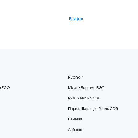
Брифінг
Ryanair
о FCO
Мілан-Бергамо BGY
Рим-Чампіно CIA
Париж Шарль де Голль CDG
Венеція
Албанія