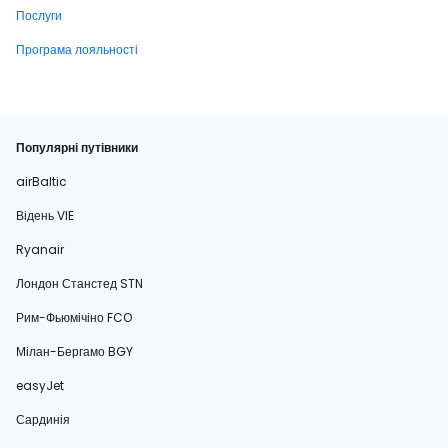
Послуги
Програма лояльності
Популярні путівники
airBaltic
Відень VIE
Ryanair
Лондон Станстед STN
Рим-Фьюмічіно FCO
Мілан-Бергамо BGY
easyJet
Сардинія