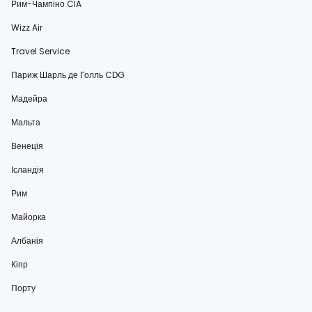
Рим-Чампіно CIA
Wizz Air
Travel Service
Париж Шарль де Голль CDG
Мадейра
Мальта
Венеція
Ісландія
Рим
Майорка
Албанія
Кіпр
Порту