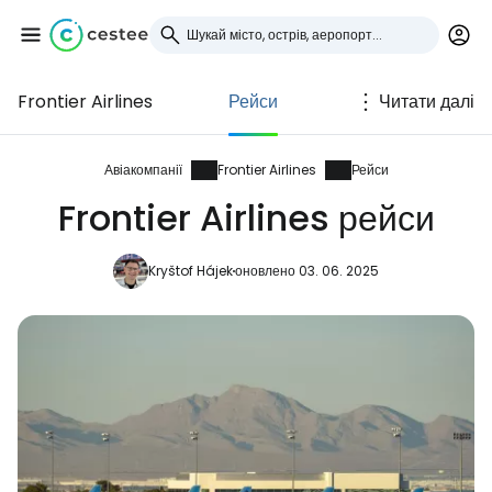
Frontier Airlines
Рейси
Читати далі
Увійдіть до Cestee
... світова туристична спільнота
Авіакомпанії
Frontier Airlines
Рейси
Frontier Airlines рейси
Продовжуйте з Google
Kryštof Hájek
оновлено 03. 06. 2025
Продовжуйте у Facebook
Продовжити з email