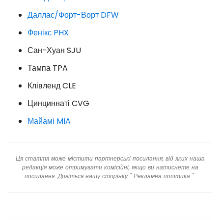
Даллас/Форт-Ворт DFW
Фенікс PHX
Сан-Хуан SJU
Тампа TPA
Клівленд CLE
Цинциннаті CVG
Майамі MIA
Ця стаття може містити партнерські посилання, від яких наша
редакція може отримувати комісійні, якщо ви натиснете на
посилання. Дивіться нашу сторінку "
Рекламна політика
".