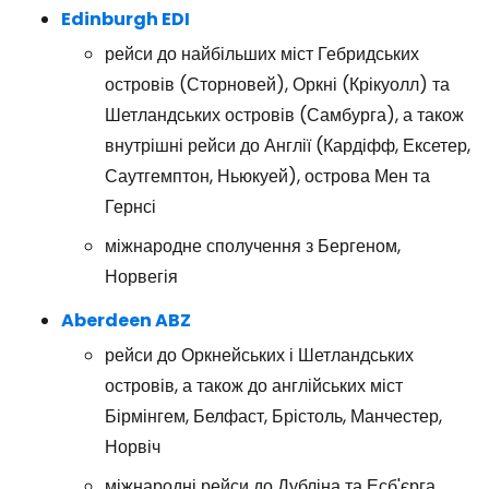
Edinburgh EDI
рейси до найбільших міст Гебридських
островів (Сторновей), Оркні (Крікуолл) та
Шетландських островів (Самбурга), а також
внутрішні рейси до Англії (Кардіфф, Ексетер,
Саутгемптон, Ньюкуей), острова Мен та
Гернсі
міжнародне сполучення з Бергеном,
Норвегія
Aberdeen ABZ
рейси до Оркнейських і Шетландських
островів, а також до англійських міст
Бірмінгем, Белфаст, Брістоль, Манчестер,
Норвіч
міжнародні рейси до Дубліна та Есб'єрга