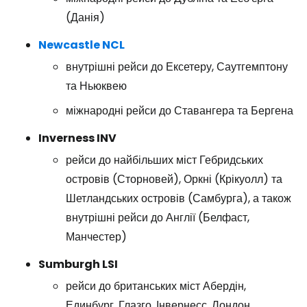
(Данія)
Newcastle NCL
внутрішні рейси до Ексетеру, Саутгемптону
та Ньюквею
міжнародні рейси до Ставангера та Бергена
Inverness INV
рейси до найбільших міст Гебридських
островів (Сторновей), Оркні (Крікуолл) та
Шетландських островів (Самбурга), а також
внутрішні рейси до Англії (Белфаст,
Манчестер)
Sumburgh LSI
рейси до британських міст Абердін,
Единбург, Глазго, Інвернесс, Лондон,