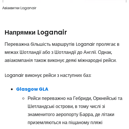
Авіаквитки Loganair
Напрямки Loganair
Переважна більшість маршрутів Loganair пролягає в
межах Шотландії або з Шотландії до Англії. Однак,
авіакомпанія також виконує деякі міжнародні рейси.
Loganair виконує рейси з наступних баз:
Glasgow GLA
Рейси переважно на Гебриди, Оркнейські та
Шетландські острови, в тому числі зі
знаменитого аеропорту Барра, де літаки
приземляються на піщаному пляжі