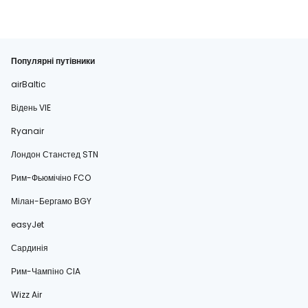
Популярні путівники
airBaltic
Відень VIE
Ryanair
Лондон Станстед STN
Рим-Фьюмічіно FCO
Мілан-Бергамо BGY
easyJet
Сардинія
Рим-Чампіно CIA
Wizz Air