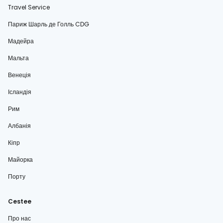
Travel Service
Париж Шарль де Голль CDG
Мадейра
Мальта
Венеція
Ісландія
Рим
Албанія
Кіпр
Майорка
Порту
Cestee
Про нас