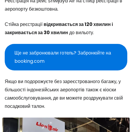
Реєстрація на рейс Sriwijaya Air на стійці реєстрації в
аеропорту безкоштовна.
Стійка реєстрації
відкривається за 120 хвилин і
закривається за 30 хвилин
до вильоту.
Ще не забронювали готель? Забронюйте на
booking.com
Якщо ви подорожуєте без зареєстрованого багажу, у
більшості індонезійських аеропортів також є кіоски
самообслуговування, де ви можете роздрукувати свій
посадковий талон.