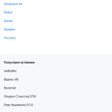
Sriwijaya Air
Рейси
Багаж
Брифінг
Послуги
Популярні путівники
airBaltic
Відень VIE
Ryanair
Лондон Станстед STN
Рим-Фьюмічіно FCO