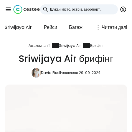
Sriwijaya Air
Рейси
Багаж
Читати далі
Увійдіть до Cestee
... світова туристична спільнота
Авіакомпанії
Sriwijaya Air
Брифінг
Sriwijaya Air брифінг
Продовжуйте з Google
David Eiselt
оновлено 29. 09. 2024
Продовжуйте у Facebook
Продовжити з email