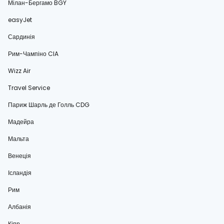
Мілан-Бергамо BGY
easyJet
Сардинія
Рим-Чампіно CIA
Wizz Air
Travel Service
Париж Шарль де Голль CDG
Мадейра
Мальта
Венеція
Ісландія
Рим
Албанія
Кіпр