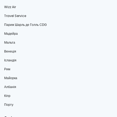
Wizz Air
Travel Service
Париж Шарль де Голль CDG
Мадейра
Мальта
Венеція
Ісландія
Рим
Майорка
Албанія
Кіпр
Порту