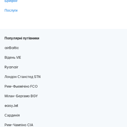
Брифінг
Послуги
Популярні путівники
airBaltic
Відень VIE
Ryanair
Лондон Станстед STN
Рим-Фьюмічіно FCO
Мілан-Бергамо BGY
easyJet
Сардинія
Рим-Чампіно CIA