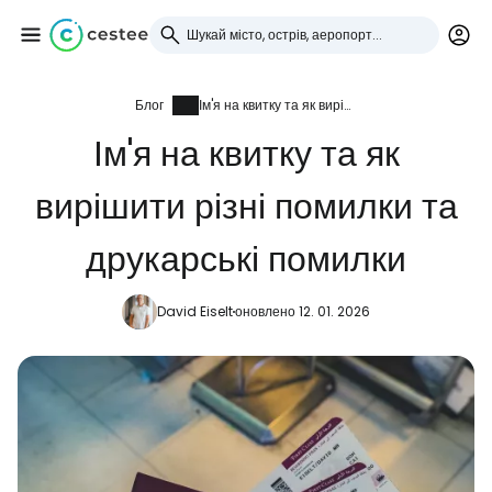
Блог
Ім'я на квитку та як вирішити різні помилки та друкарські помилки
Увійдіть до Cestee
Ім'я на квитку та як
... світова туристична спільнота
вирішити різні помилки та
Продовжуйте з Google
друкарські помилки
David Eiselt
оновлено 12. 01. 2026
Продовжуйте у Facebook
Продовжити з email