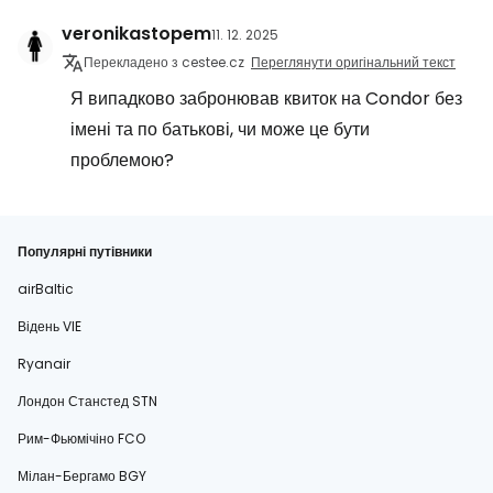
veronikastopem
11. 12. 2025
Перекладено з cestee.cz
Переглянути оригінальний текст
Я випадково забронював квиток на Condor без
імені та по батькові, чи може це бути
проблемою?
Популярні путівники
airBaltic
Відень VIE
Ryanair
Лондон Станстед STN
Рим-Фьюмічіно FCO
Мілан-Бергамо BGY