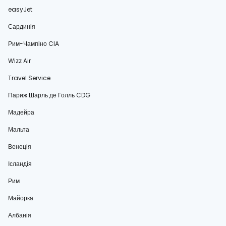
easyJet
Сардинія
Рим-Чампіно CIA
Wizz Air
Travel Service
Париж Шарль де Голль CDG
Мадейра
Мальта
Венеція
Ісландія
Рим
Майорка
Албанія