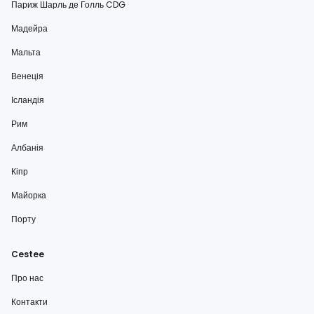
Париж Шарль де Голль CDG
Мадейра
Мальта
Венеція
Ісландія
Рим
Албанія
Кіпр
Майорка
Порту
Cestee
Про нас
Контакти