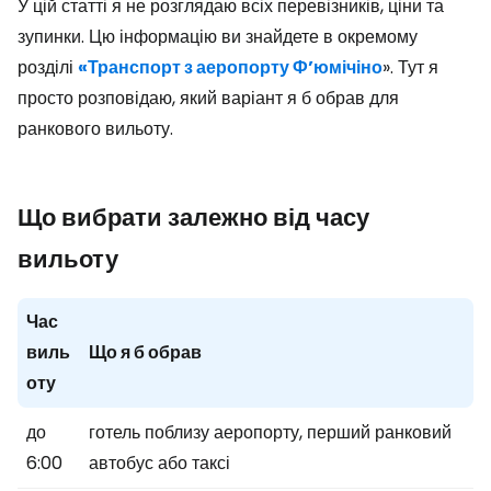
У цій статті я не розглядаю всіх перевізників, ціни та
зупинки. Цю інформацію ви знайдете в окремому
розділі
«Транспорт з аеропорту Ф’юмічіно
». Тут я
просто розповідаю, який варіант я б обрав для
ранкового вильоту.
Що вибрати залежно від часу
вильоту
Час
виль
Що я б обрав
оту
до
готель поблизу аеропорту, перший ранковий
6:00
автобус або таксі