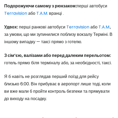
Подорожуючи самому з рюкзаком:
перші автобуси
Terravision
або
T.A.M.
вранці
.
Удвох:
перші ранкові автобуси
Terravision
або
T.A.M.
,
за умови, що ми зупинилися поблизу вокзалу Терміні. В
іншому випадку — таксі прямо з готелю.
З сім’єю, валізами або перед далеким перельотом:
готель прямо біля терміналу або, за необхідності, таксі.
Я б навіть не розглядав перший поїзд для рейсу
близько 6:00. Він прибуває в аеропорт лише тоді, коли
ви вже мали б пройти контроль безпеки та прямувати
до виходу на посадку.