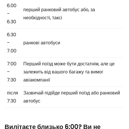
6.00
перший ранковий автобус або, за
–
необхідності, таксі
6.30
6.30
–
ранкові автобуси
7.00
7:00
Перший поїзд може бути достатнім, але це
–
залежить від вашого багажу та вимог
7:30
авіакомпанії
після
Зазвичай підійде перший поїзд або ранковий
7:30
автобус
Вилітаєте близько 6:00? Ви не