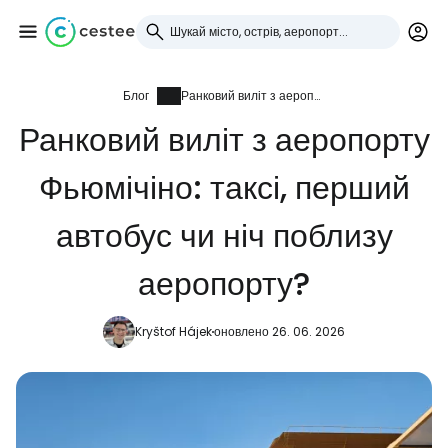
Блог
Ранковий виліт з аеропорту Фьюмічіно: таксі, перший автобус чи ніч поблизу аеропорту?
Увійдіть до Cestee
Ранковий виліт з аеропорту
... світова туристична спільнота
Фьюмічіно: таксі, перший
Продовжуйте з Google
автобус чи ніч поблизу
аеропорту?
Продовжуйте у Facebook
Kryštof Hájek
оновлено 26. 06. 2026
Продовжити з email