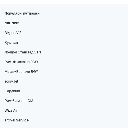
Популярні путівники
airBaltic
Відень VIE
Ryanair
Лондон Станстед STN
Рим-Фьюмічіно FCO
Мілан-Бергамо BGY
easyJet
Сардинія
Рим-Чампіно CIA
Wizz Air
Travel Service