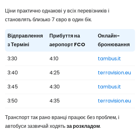
Ціни практично однакові у всіх перевізників і
становлять близько 7 євро в один бік.
Відправлення
Прибуття на
Онлайн-
з Терміні
аеропорт FCO
бронювання
3:30
4:10
tambus.it
3:40
4:25
terravision.eu
3:45
4:30
tambus.it
3:50
4:35
terravision.eu
Транспорт так рано вранці працює без проблем, і
автобуси зазвичай ходять
за розкладом
.