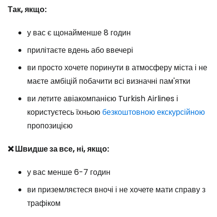
Так, якщо:
у вас є щонайменше 8 годин
прилітаєте вдень або ввечері
ви просто хочете поринути в атмосферу міста і не
маєте амбіцій побачити всі визначні пам'ятки
ви летите авіакомпанією Turkish Airlines і
користуєтесь їхньою
безкоштовною екскурсійною
пропозицією
❌ Швидше за все, ні, якщо:
у вас менше 6-7 годин
ви приземляєтеся вночі і не хочете мати справу з
трафіком