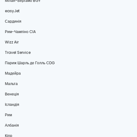
Мілан-Бергамо BGY
easyJet
Сардинія
Рим-Чампіно CIA
Wizz Air
Travel Service
Париж Шарль де Голль CDG
Мадейра
Мальта
Венеція
Ісландія
Рим
Албанія
Кіпр