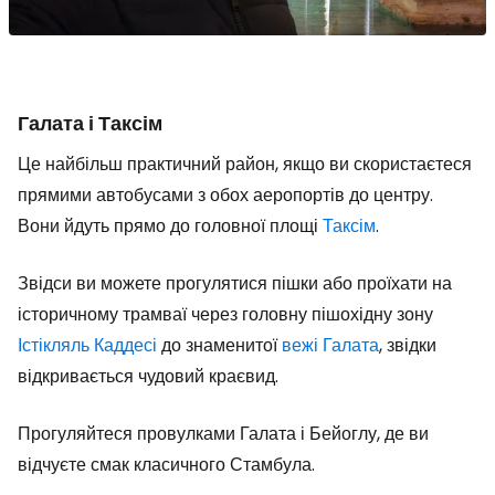
Галата і Таксім
Це найбільш практичний район, якщо ви скористаєтеся
прямими автобусами з обох аеропортів до центру.
Вони йдуть прямо до головної площі
Таксім
.
Звідси ви можете прогулятися пішки або проїхати на
історичному трамваї через головну пішохідну зону
Істікляль Каддесі
до знаменитої
вежі Галата
, звідки
відкривається чудовий краєвид.
Прогуляйтеся провулками Галата і Бейоглу, де ви
відчуєте смак класичного Стамбула.