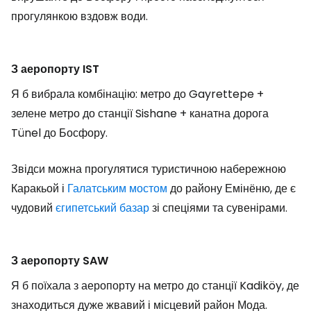
прогулянкою вздовж води.
З аеропорту IST
Я б вибрала комбінацію: метро до Gayrettepe +
зелене метро до станції Sishane + канатна дорога
Tünel до Босфору.
Звідси можна прогулятися туристичною набережною
Каракьой і
Галатським мостом
до району Емінёню, де є
чудовий
єгипетський базар
зі спеціями та сувенірами.
З аеропорту SAW
Я б поїхала з аеропорту на метро до станції Kadiköy, де
знаходиться дуже жвавий і місцевий район Мода.