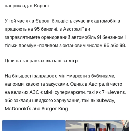
наприклад, в Європі.
У той час як в Європі більшість сучасних автомобілів
працюють на 95 бензині, в Австралії ви
заправлятимете орендований автомобіль 91 бензином і
тільки преміум-паливом з октановим числом 95 або 98.
Ціни на заправках вказані за
літр
.
На більшості заправок є міні-маркети з бубликами,
напоями, кавою та закусками. Однак в Австралії часто
на великих АЗС є міні-супермаркети, такі як 7-Elevens,
або заклади швидкого харчування, такі як Subway,
McDonald's або Burger King.