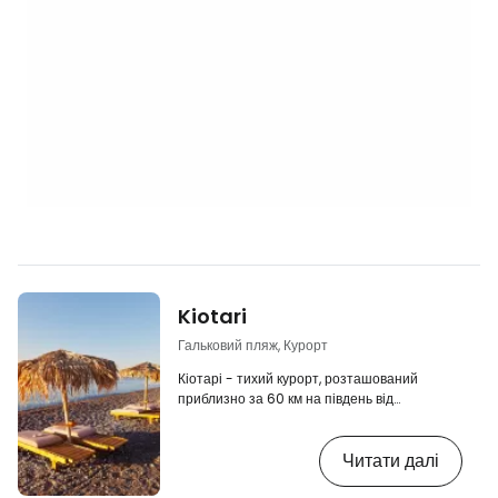
Kiotari
Гальковий пляж, Курорт
Кіотарі - тихий курорт, розташований
приблизно за 60 км на південь від
аеропорту, відомий своїм довгим гальковим
пляжем, який грубо розсічений невеликою
Читати далі
скелястою кручею. Сам Кіотарі складається
в основному з готелів і гостьових будинків,