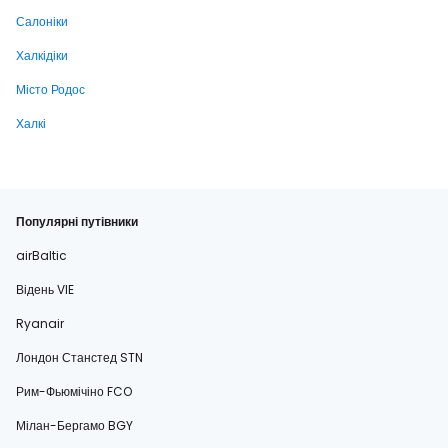
Салоніки
Халкідіки
Місто Родос
Халкі
Популярні путівники
airBaltic
Відень VIE
Ryanair
Лондон Станстед STN
Рим-Фьюмічіно FCO
Мілан-Бергамо BGY