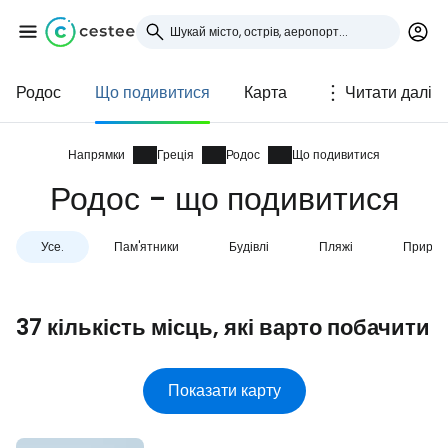
Родос
Що подивитися
Карта
Читати далі
Увійдіть до Cestee
... світова туристична спільнота
Напрямки
Греція
Родос
Що подивитися
Родос - що подивитися
Продовжуйте з Google
Усе.
Пам'ятники
Будівлі
Пляжі
Природ
Продовжуйте у Facebook
37 кількість місць, які варто побачити
Продовжити з email
Показати карту