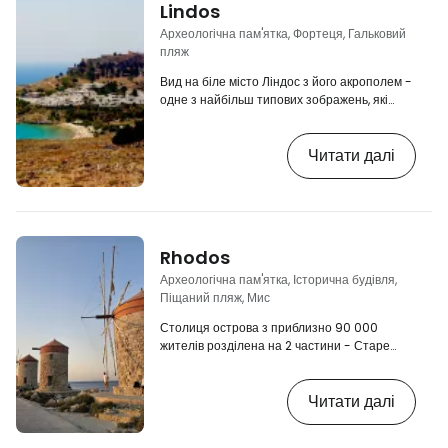
Lindos
Археологічна пам'ятка, Фортеця, Гальковий
пляж
Вид на біле місто Ліндос з його акрополем -
одне з найбільш типових зображень, які
можна привезти з Родосу. Білі будиночки на
скелі, увінчані монументальним кам'яним
Читати далі
замком, також оточені з обох боків
прекрасними пляжами і бухтою у формі
серця. [btn "Дізнайтеся ціни на прокат
автомобілів на Родосі"
http://booking.com/cars/region/gr/rhodes.cs
aid=2419883;label=p-rhodos-lindos] Це
Rhodos
місце є популярним туристичним
напрямком, тому вас не…
Археологічна пам'ятка, Історична будівля,
Піщаний пляж, Мис
Столиця острова з приблизно 90 000
жителів розділена на 2 частини - Старе
місто і Нове місто. Гавань Мандракі, міські
пляжі та найпівнічніший мис острова з
Читати далі
підводним акваріумом не повинні
залишитися поза вашою увагою. Оскільки
Родос - найважливіше історичне місто