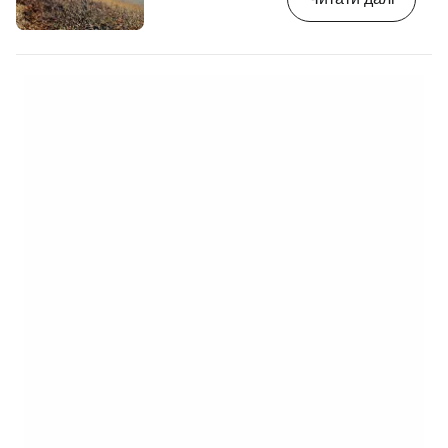
Монолітос. [btn "Замовте оренду
автомобіля на Родосі"
http://booking.com/cars/region/gr/rhodes.cs
aid=2419883;label=p-rhodos-fourni]
Пляж Фурні лежить під чудовими скелями з
пісковика, які відокремлюють його від затоки
Фурні з її величезними…