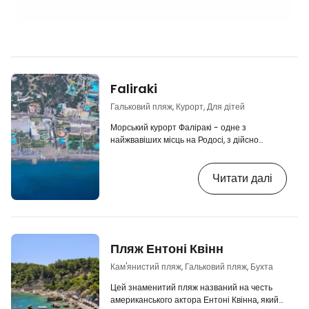
Faliraki
Гальковий пляж, Курорт, Для дітей
Морський курорт Фаліракі - одне з
найжвавіших місць на Родосі, з дійсно
багатою пропозицією курортів і туристичних
послуг. Великі готельні комплекси
Читати далі
вишикувалися вздовж пляжу разом з
численними ресторанами, тавернами,
барами та закладами швидкого харчування.
У декількох хвилинах ходьби від Фаліракі ви
можете насолодитися розвагами
найбільшого аквапарку в Греції, а прямо в
Пляж Ентоні Квінн
місті ви можете помилуватися морськими
рибками в акваріумі AquaWorld. …
Кам'янистий пляж, Гальковий пляж, Бухта
Цей знаменитий пляж названий на честь
американського актора Ентоні Квінна, який