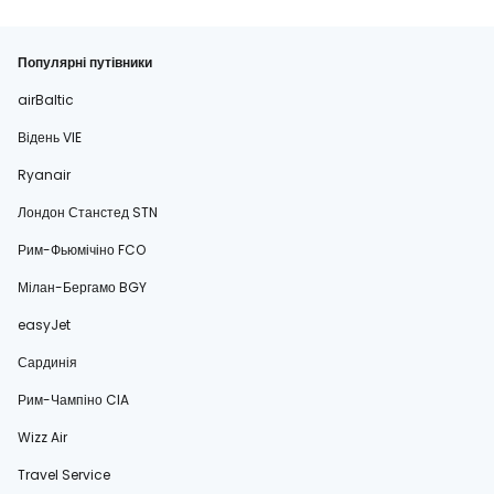
Популярні путівники
airBaltic
Відень VIE
Ryanair
Лондон Станстед STN
Рим-Фьюмічіно FCO
Мілан-Бергамо BGY
easyJet
Сардинія
Рим-Чампіно CIA
Wizz Air
Travel Service