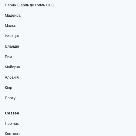
Париж Шарль де Голль CDG
Мадейра
Мальта
Венеція
Ісландія
Рим
Майорка
Албанія
Кіпр
Порту
Cestee
Про нас
Контакти