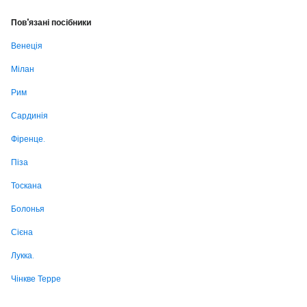
Пов'язані посібники
Венеція
Мілан
Рим
Сардинія
Фіренце.
Піза
Тоскана
Болонья
Сієна
Лукка.
Чінкве Терре