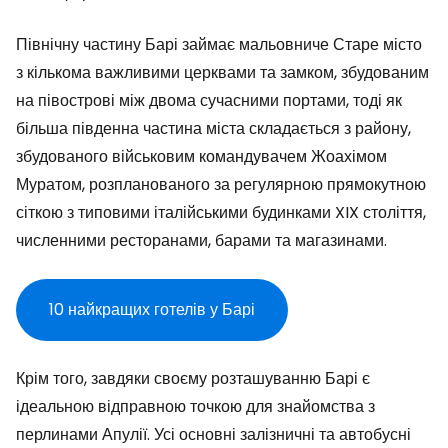
Північну частину Барі займає мальовниче Старе місто
з кількома важливими церквами та замком, збудованим
на півострові між двома сучасними портами, тоді як
більша південна частина міста складається з району,
збудованого військовим командувачем Жоахімом
Муратом, розпланованого за регулярною прямокутною
сіткою з типовими італійськими будинками XIX століття,
численними ресторанами, барами та магазинами.
10 найкращих готелів у Барі
Крім того, завдяки своєму розташуванню Барі є
ідеальною відправною точкою для знайомства з
перлинами Апулії. Усі основні залізничні та автобусні