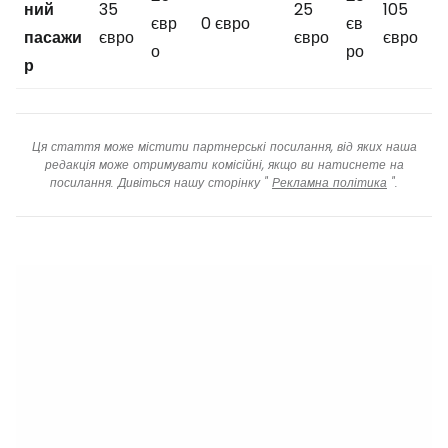
ний
35
25
105
євр
0 євро
єв
пасажи
євро
євро
євро
о
ро
р
Ця стаття може містити партнерські посилання, від яких наша
редакція може отримувати комісійні, якщо ви натиснете на
посилання. Дивіться нашу сторінку "
Рекламна політика
".