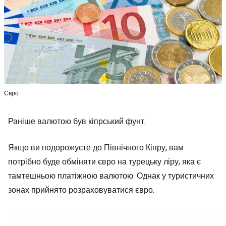
Євро
Раніше валютою був кіпрський фунт.
Якщо ви подорожуєте до Північного Кіпру, вам
потрібно буде обміняти євро на турецьку ліру, яка є
тамтешньою платіжною валютою. Однак у туристичних
зонах прийнято розраховуватися євро.