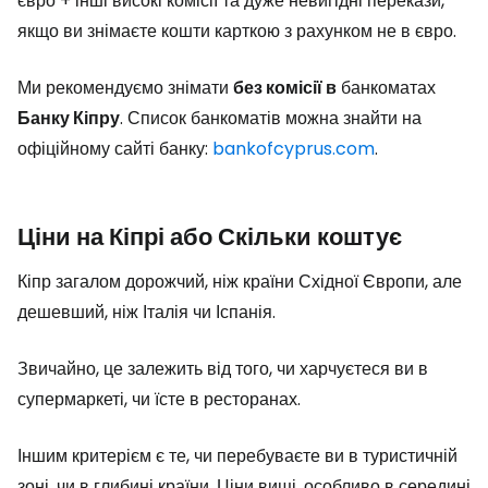
євро + інші високі комісії та дуже невигідні перекази,
якщо ви знімаєте кошти карткою з рахунком не в євро.
Ми рекомендуємо знімати
без комісії в
банкоматах
Банку Кіпру
. Список банкоматів можна знайти на
офіційному сайті банку:
bankofcyprus.com
.
Ціни на Кіпрі або Скільки коштує
Кіпр загалом дорожчий, ніж країни Східної Європи, але
дешевший, ніж Італія чи Іспанія.
Звичайно, це залежить від того, чи харчуєтеся ви в
супермаркеті, чи їсте в ресторанах.
Іншим критерієм є те, чи перебуваєте ви в туристичній
зоні, чи в глибині країни. Ціни вищі, особливо в середині