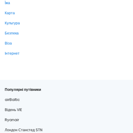
Їжа
Карта
Культура
Безпека
Віза
Інтернет
Популярні путівники
airBaltic
Відень VIE
Ryanair
Лондон Станстед STN