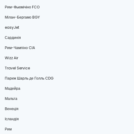
Рим-Фьюмічіно FCO
Мілан-Бергамо BGY
easyJet
Сардинія
Рим-Чампіно CIA
Wizz Air
Travel Service
Париж Шарль де Голль CDG
Мадейра
Мальта
Венеція
Ісландія
Рим