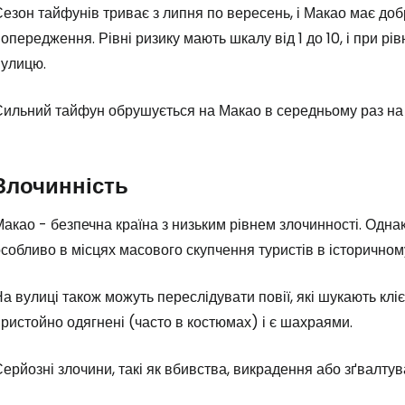
езон тайфунів триває з липня по вересень, і Макао має до
опередження. Рівні ризику мають шкалу від 1 до 10, і при р
вулицю.
Сильний тайфун обрушується на Макао в середньому раз на 
Злочинність
акао - безпечна країна з низьким рівнем злочинності. Однак
собливо в місцях масового скупчення туристів в історичному
а вулиці також можуть переслідувати повії, які шукають кліє
ристойно одягнені (часто в костюмах) і є шахраями.
ерйозні злочини, такі як вбивства, викрадення або зґвалтув