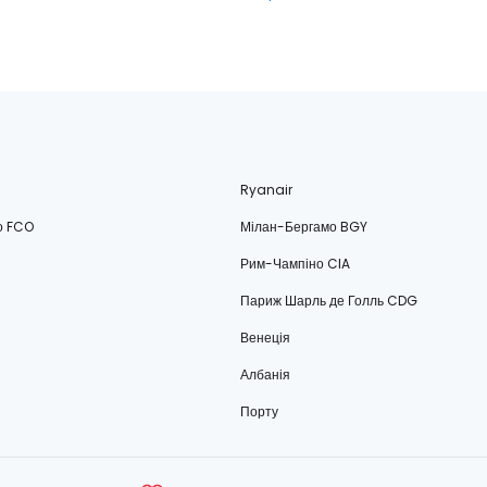
Ryanair
о FCO
Мілан-Бергамо BGY
Рим-Чампіно CIA
Париж Шарль де Голль CDG
Венеція
Албанія
Порту