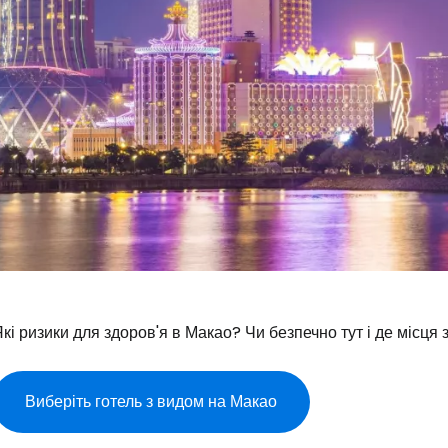
кі ризики для здоров'я в Макао? Чи безпечно тут і де місця
Виберіть готель з видом на Макао