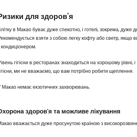
Ризики для здоров'я
літку в Макао буває дуже спекотно, і готелі, зокрема, дуже
Рекомендується взяти з собою легку кофту або светр, якщо
 кондиціонером.
івень гігієни в ресторанах знаходиться на хорошому рівні,
ігієни, ми не вважаємо, що вам потрібно робити щеплення.
У Макао немає екзотичних захворювань.
Охорона здоров'я та можливе лікування
Макао вважається дуже просунутою країною з високорозвине