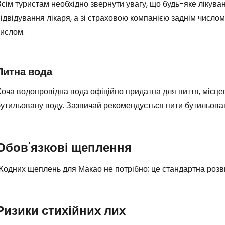
сім туристам необхідно звернути увагу, що будь-яке лікуван
ідвідування лікаря, а зі страховою компанією заднім число
числом.
Увійдіть до 
Питна вода
... світова туристична спільнота
оча водопровідна вода офіційно придатна для пиття, місцев
утильовану воду. Зазвичай рекомендується пити бутильован
Пр
Обов'язкові щеплення
Прод
одних щеплень для Макао не потрібно; це стандартна розви
Про
Ризики стихійних лих