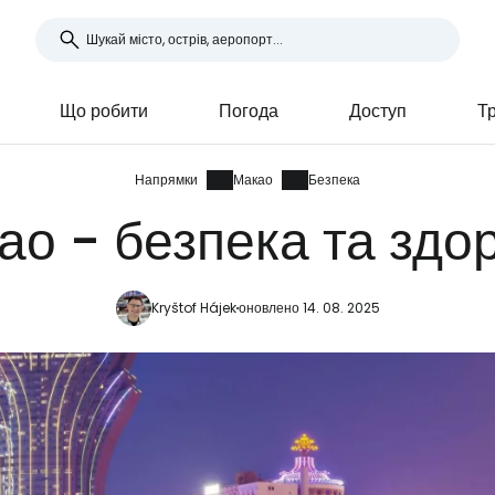
Що робити
Погода
Доступ
Т
Напрямки
Макао
Безпека
ао - безпека та здор
Kryštof Hájek
оновлено 14. 08. 2025