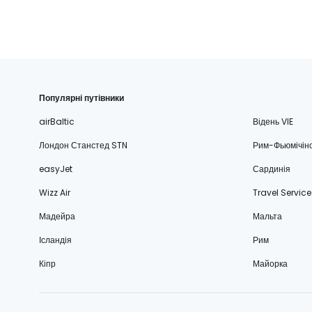
Популярні путівники
airBaltic
Відень VIE
Лондон Станстед STN
Рим-Фьюмічін
easyJet
Сардинія
Wizz Air
Travel Service
Мадейра
Мальта
Ісландія
Рим
Кіпр
Майорка