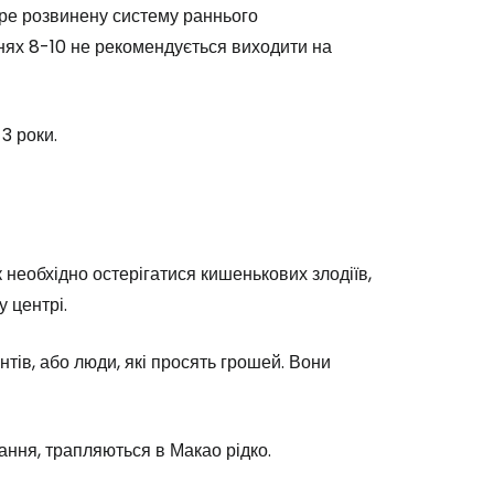
бре розвинену систему раннього
івнях 8-10 не рекомендується виходити на
3 роки.
 необхідно остерігатися кишенькових злодіїв,
 центрі.
нтів, або люди, які просять грошей. Вони
ання, трапляються в Макао рідко.