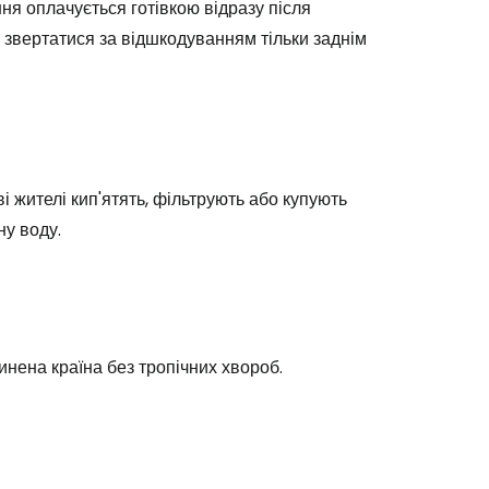
ня оплачується готівкою відразу після
м звертатися за відшкодуванням тільки заднім
Cestee
і жителі кип'ятять, фільтрують або купують
у воду.
одовжуйте з Google
овжуйте у Facebook
нена країна без тропічних хвороб.
довжити з email