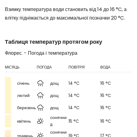
Взимку температура води становить від 14 до 16 °C, а
влітку піднімається до максимальної позначки 20 °C.
Таблиця температур протягом року
Флорес. - Погода і температура
МІСЯЦЬ
ПОГОДА
ПОВІТРЯ
ВОДА
січень
дощ
14 °C
16 °C
лютий
дощ
14 °C
16 °C
березень
дощ
14 °C
16 °C
сонячни
квітень
15 °C
16 °C
й
сонячни
травень
19 °C
17 °C