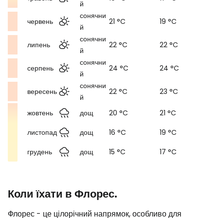
й
сонячни
червень
21 °C
19 °C
й
сонячни
липень
22 °C
22 °C
й
сонячни
серпень
24 °C
24 °C
й
сонячни
вересень
22 °C
23 °C
й
жовтень
дощ
20 °C
21 °C
листопад
дощ
16 °C
19 °C
грудень
дощ
15 °C
17 °C
Коли їхати в Флорес.
Флорес - це цілорічний напрямок, особливо для