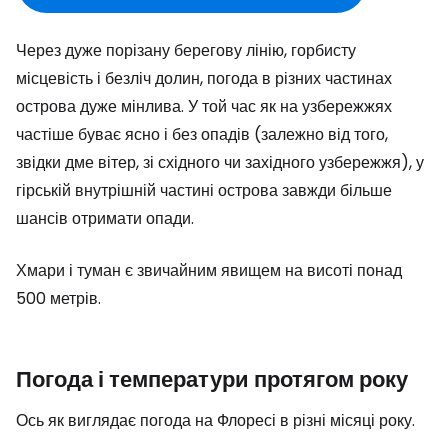
Через дуже порізану берегову лінію, горбисту
місцевість і безліч долин, погода в різних частинах
острова дуже мінлива. У той час як на узбережжях
частіше буває ясно і без опадів (залежно від того,
звідки дме вітер, зі східного чи західного узбережжя), у
гірській внутрішній частині острова завжди більше
шансів отримати опади.
Хмари і туман є звичайним явищем на висоті понад
500 метрів.
Погода і температури протягом року
Ось як виглядає погода на Флоресі в різні місяці року.