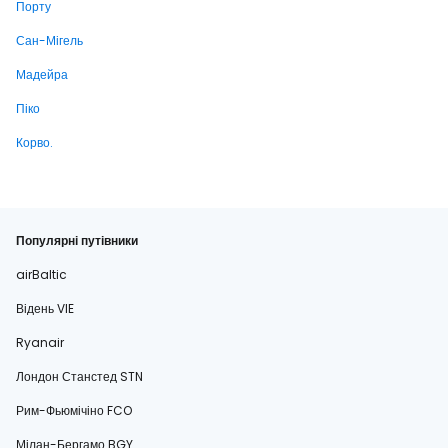
Порту
Сан-Мігель
Мадейра
Піко
Корво.
Популярні путівники
airBaltic
Відень VIE
Ryanair
Лондон Станстед STN
Рим-Фьюмічіно FCO
Мілан-Бергамо BGY