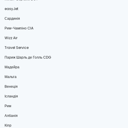
easyJet
Сардинія
Рим-Чампіно CIA
Wizz Air
Travel Service
Париж Шарль де Голль CDG
Мадейра
Мальта
Венеція
Ісландія
Рим
Албанія
Кіпр