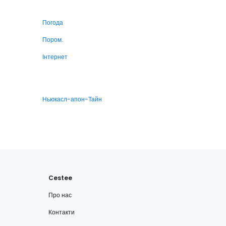
Погода
Пором.
Інтернет
Ньюкасл-апон-Тайн
Cestee
Про нас
Контакти