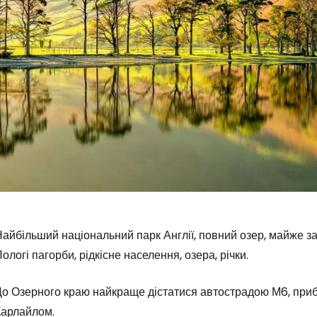
айбільший національний парк Англії, повний озер, майже з
ологі пагорби, рідкісне населення, озера, річки.
До Озерного краю найкраще дістатися автострадою М6, приб
Увійдіть до 
Карлайлом.