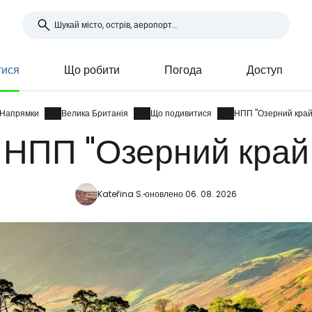
тися
Що робити
Погода
Доступ
Напрямки
Велика Британія
Що подивитися
НПП "Озерний кра
НПП "Озерний край
Kateřina S.
оновлено 06. 08. 2026