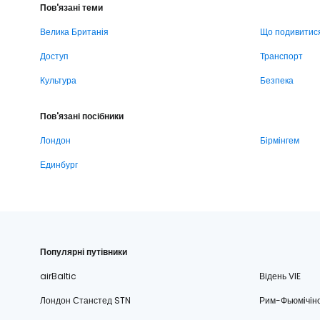
Пов'язані теми
Велика Британія
Що подивитис
Доступ
Транспорт
Культура
Безпека
Пов'язані посібники
Лондон
Бірмінгем
Единбург
Популярні путівники
airBaltic
Відень VIE
Лондон Станстед STN
Рим-Фьюмічін