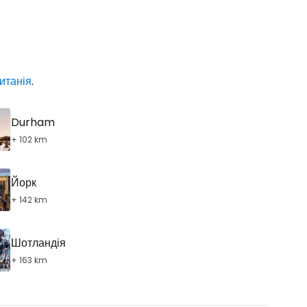
ританія
.
одовжуйте з Google
Durham
овжуйте у Facebook
+ 102 km
Йорк
довжити з email
+ 142 km
Шотландія
+ 163 km