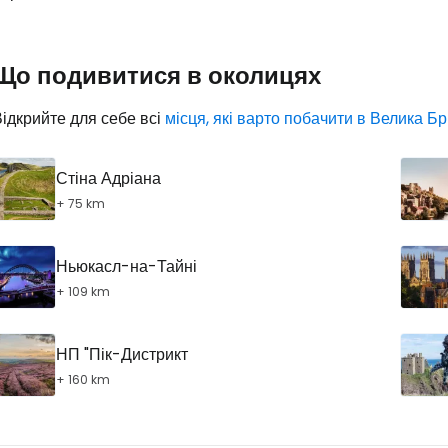
... світова туристична спільнота
Що подивитися в околицях
ідкрийте для себе всі
місця, які варто побачити в Велика Б
Пр
Стіна Адріана
Прод
+ 75 km
Ньюкасл-на-Тайні
Про
+ 109 km
НП "Пік-Дистрикт
+ 160 km