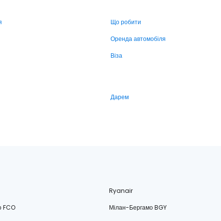
я
Що робити
Оренда автомобіля
Віза
Дарем
Ryanair
о FCO
Мілан-Бергамо BGY