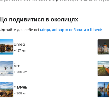
Увійдіть до 
... світова туристична спільнота
Що подивитися в околицях
Пр
ідкрийте для себе всі
місця, які варто побачити в Швеція
.
Umeå
Прод
+ 127 km
Åre
Про
+ 266 km
Фалунь
+ 308 km