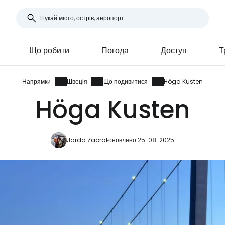
Що робити
Погода
Доступ
Т
Напрямки
Швеція
Що подивитися
Höga Kusten
Höga Kusten
Jarda Zaoral
оновлено 25. 08. 2025