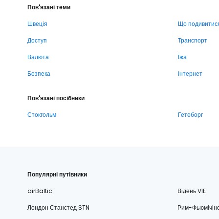
Пов'язані теми
Швеція
Що подивитис
Доступ
Транспорт
Валюта
Їжа
Безпека
Інтернет
Пов'язані посібники
Стокгольм
Гетеборг
Популярні путівники
airBaltic
Відень VIE
Лондон Станстед STN
Рим-Фьюмічін