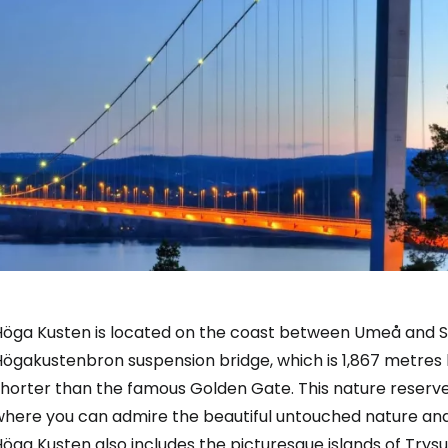
Höga Kusten is located on the coast between Umeå and Sun
Högakustenbron suspension bridge, which is 1,867 metres 
shorter than the famous Golden Gate. This nature reserve
here you can admire the beautiful untouched nature and s
öga Kusten also includes the picturesque islands of Trys