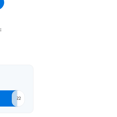
Cestee
с
одовжуйте з Google
овжуйте у Facebook
довжити з email
22