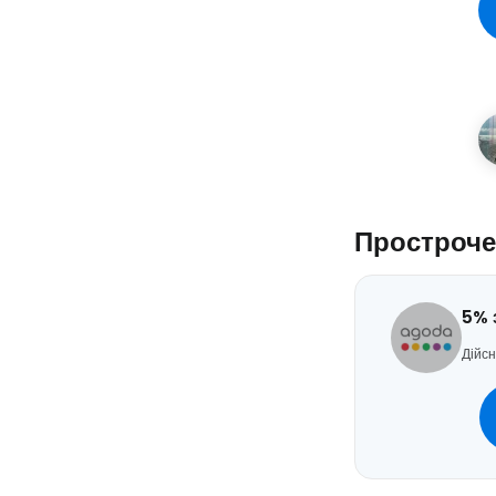
Простроче
5% 
Дійсн