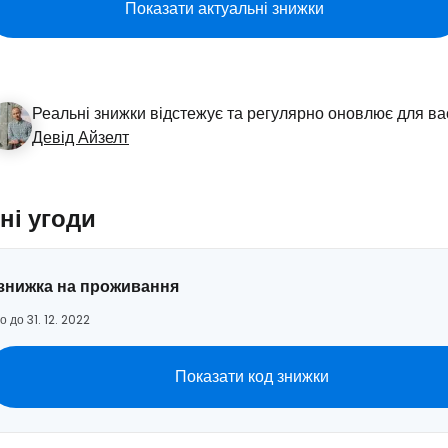
Показати актуальні знижки
Увійдіть до 
Реальні знижки відстежує та регулярно оновлює для ва
... світова туристична спільнота
Девід Айзелт
Пр
ні угоди
Прод
знижка на проживання
о до 31. 12. 2022
Про
Показати код знижки