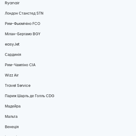
Ryanair
Лондон Станстед STN
Рим-Фьюмічіно FCO
Мілан-Бергамо BGY
easyJet
Сардинія
Рим-Чампіно CIA
Wizz Air
Travel Service
Париж Шарль де Голль CDG
Мадейра
Мальта
Венеція