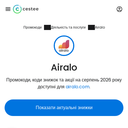
Промокоди
Діяльність та послуги
Airalo
Увійдіть до Cestee
... світова туристична спільнота
Продовжуйте з Google
Airalo
Промокоди, коди знижок та акції на серпень 2026 року
Продовжуйте у Facebook
доступні для
airalo.com
.
Показати актуальні знижки
Продовжити з email