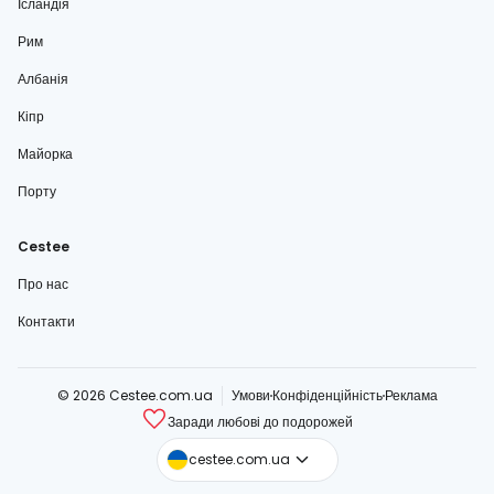
Ісландія
Рим
Албанія
Кіпр
Майорка
Порту
Cestee
Про нас
Контакти
© 2026 Cestee.com.ua
Умови
Конфіденційність
Реклама
Заради любові до подорожей
cestee.com
cestee.com.ua
cestee.sk