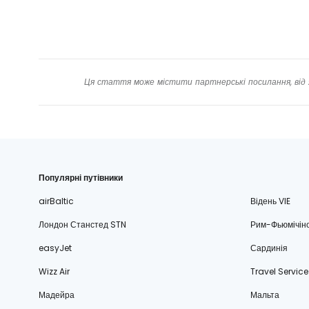
Ця стаття може містити партнерські посилання, від 
Популярні путівники
airBaltic
Відень VIE
Лондон Станстед STN
Рим-Фьюмічін
easyJet
Сардинія
Wizz Air
Travel Service
Мадейра
Мальта