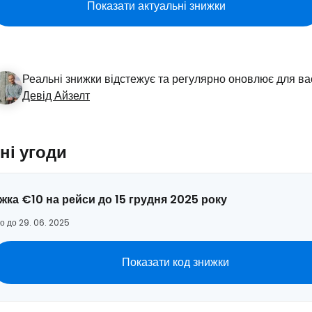
... світова туристична спільнота
Показати актуальні знижки
Пр
Реальні знижки відстежує та регулярно оновлює для ва
Девід Айзелт
Прод
ні угоди
Про
жка €10 на рейси до 15 грудня 2025 року
о до 29. 06. 2025
Показати код знижки