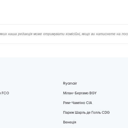
яких наша редакція може отримувати комісійні, якщо ви натиснете на пос
Ryanair
о FCO
Мілан-Бергамо BGY
Рим-Чампіно CIA
Париж Шарль де Голль CDG
Венеція