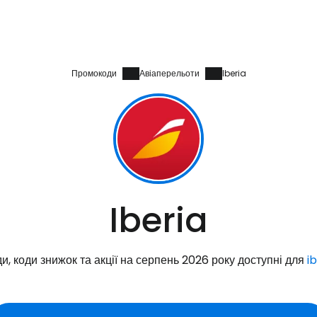
Промокоди
Авіаперельоти
Iberia
Iberia
, коди знижок та акції на серпень 2026 року доступні для
i
Увійдіть до 