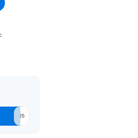
одовжуйте з Google
с
овжуйте у Facebook
довжити з email
25