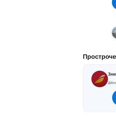
Простроче
Зни
Дійсн