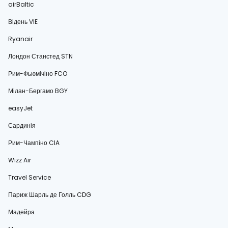
airBaltic
Відень VIE
Ryanair
Лондон Станстед STN
Рим-Фьюмічіно FCO
Мілан-Бергамо BGY
easyJet
Сардинія
Рим-Чампіно CIA
Wizz Air
Travel Service
Париж Шарль де Голль CDG
Мадейра