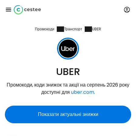
Промокоди
Транспорт
UBER
Увійдіть до Cestee
... світова туристична спільнота
Продовжуйте з Google
UBER
Промокоди, коди знижок та акції на серпень 2026 року
Продовжуйте у Facebook
доступні для
uber.com
.
Показати актуальні знижки
Продовжити з email