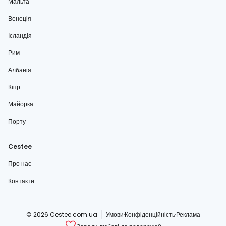
Мальта
Венеція
Ісландія
Рим
Албанія
Кіпр
Майорка
Порту
Cestee
Про нас
Контакти
© 2026 Cestee.com.ua
Умови
Конфіденційність
Реклама