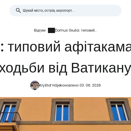
Відгуки
Domus Giulia: типовий афітакамаре в декількох хвилинах ходьби від Ватикану та центру
 типовий афітакама
ходьби від Ватикану
Kryštof Hájek
оновлено 03. 06. 2026