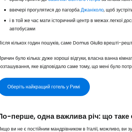
ввечері прогулятися до пагорба
Джаніколо
, щоб зустріт
і в той же час мати історичний центр в межах легкої до
автобусами
ісля кількох годин пошуків, саме Domus Giulia врешті-решт
ричин було кілька: дуже хороші відгуки, власна ванна кімна
озташування, яке відповідало саме тому, що мені було потр
Оберіть найкращий готель у Римі
По-перше, одна важлива річ: що таке
кщо ви не є постійним мандрівником в Італії, можливо, ви з