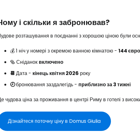
Чому і скільки я забронював?
Чудове розташування в поєднанні з хорошою ціною були осн
💰 1 ніч у номері з окремою ванною кімнатою -
144 євр
🥯 Сніданок
включено
📆
Дата -
кінець квітня 2026
року
🕗
бронювання заздалегідь -
приблизно за 3 тижні
е чудова ціна за проживання в центрі Риму в готелі з висок
Дізнайтеся поточну ціну в Domus Giulia