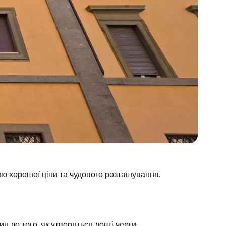
ю хорошої ціни та чудового розташування.
ин до того, як утворяться довгі черги.