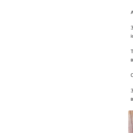
A
З
і
Т
в
З
в