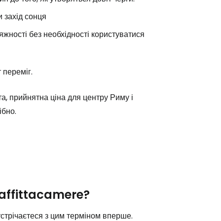
и захід сонця
сяжності без необхідності користуватися
 переміг.
та, прийнятна ціна для центру Риму і
ібно.
 affittacamere?
устрічаєтеся з цим терміном вперше.