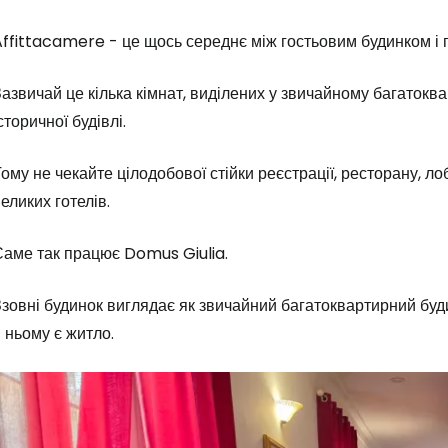
ffittacamere - це щось середнє між гостьовим будинком і 
азвичай це кілька кімнат, виділених у звичайному багатокв
сторичної будівлі.
ому не чекайте цілодобової стійки реєстрації, ресторану, ло
еликих готелів.
Саме так працює Domus Giulia.
зовні будинок виглядає як звичайний багатоквартирний будин
 ньому є житло.