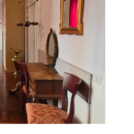
Cestee
одовжуйте з Google
овжуйте у Facebook
довжити з email