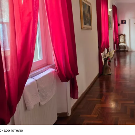
Увійдіть до 
... світова туристична спільнота
Пр
Прод
Про
ридор готелю