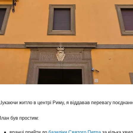
укаючи житло в центрі Риму, я віддавав перевагу поєднанн
План був простим:
вранці прийти до
базиліки Святого Петра
за кілька хвил