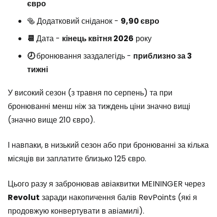
євро
🥯 Додатковий сніданок -
9,90 євро
📆
Дата -
кінець квітня 2026
року
🕗
бронювання заздалегідь -
приблизно за 3
тижні
У високий сезон (з травня по серпень) та при
бронюванні менш ніж за тиждень ціни значно вищі
(значно вище 210 євро).
І навпаки, в низький сезон або при бронюванні за кілька
місяців ви заплатите близько 125 євро.
Цього разу я забронював авіаквитки MEININGER через
Revolut
заради накопичення балів RevPoints (які я
продовжую конвертувати в авіамилі).