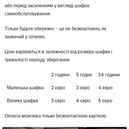
або перед заселенням у вигляді шафок
самообслуговування.
Тільки будьте обережні - це не безкоштовно, як
зазвичай у готелях.
Ціни варіюються в залежності від розміру шафки і
тривалості періоду зберігання:
2 години
5 годин
24 години
Маленька шафка
2 євро
3 євро
4 євро
Велика шафка
3 євро
4 євро
5 євро
Оплата можлива тільки безконтактною карткою.