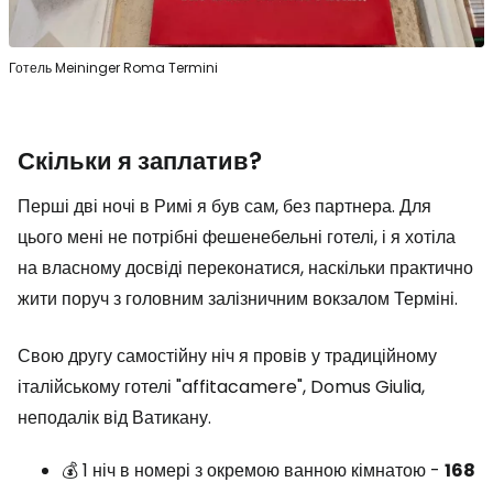
Готель Meininger Roma Termini
Скільки я заплатив?
Перші дві ночі в Римі я був сам, без партнера. Для
цього мені не потрібні фешенебельні готелі, і я хотіла
на власному досвіді переконатися, наскільки практично
жити поруч з головним залізничним вокзалом Терміні.
Свою другу самостійну ніч я провів у традиційному
італійському готелі "affitacamere", Domus Giulia,
неподалік від Ватикану.
💰 1 ніч в номері з окремою ванною кімнатою -
168