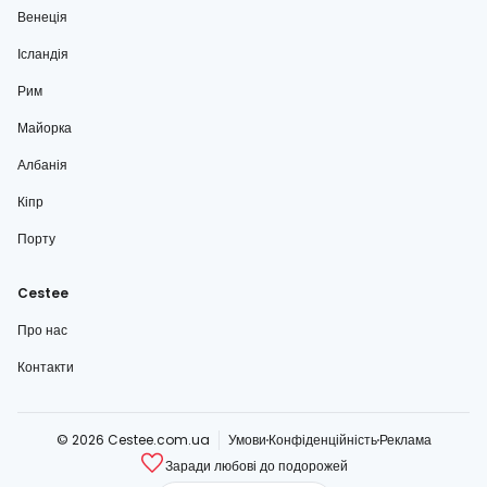
Венеція
Ісландія
Рим
Майорка
Албанія
Кіпр
Порту
Cestee
Про нас
Контакти
© 2026 Cestee.com.ua
Умови
Конфіденційність
Реклама
Заради любові до подорожей
cestee.com