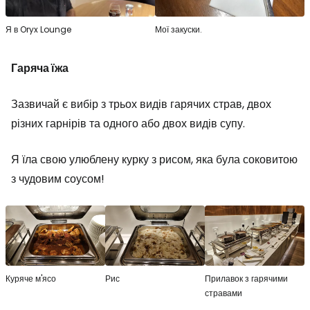
Я в Oryx Lounge
Мої закуски.
Гаряча їжа
Зазвичай є вибір з трьох видів гарячих страв, двох
різних гарнірів та одного або двох видів супу.
Я їла свою улюблену курку з рисом, яка була соковитою
з чудовим соусом!
Куряче м'ясо
Рис
Прилавок з гарячими
стравами