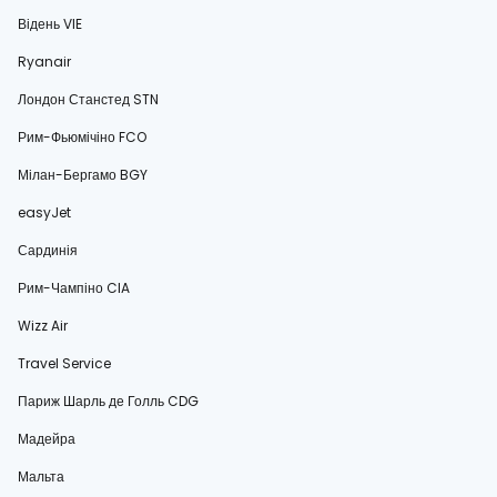
Відень VIE
Ryanair
Лондон Станстед STN
Рим-Фьюмічіно FCO
Мілан-Бергамо BGY
easyJet
Сардинія
Рим-Чампіно CIA
Wizz Air
Travel Service
Париж Шарль де Голль CDG
Мадейра
Мальта