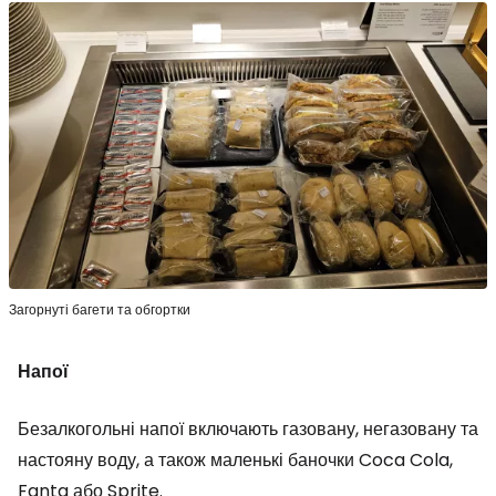
Загорнуті багети та обгортки
Напої
Безалкогольні напої включають газовану, негазовану та
настояну воду, а також маленькі баночки Coca Cola,
Fanta або Sprite.