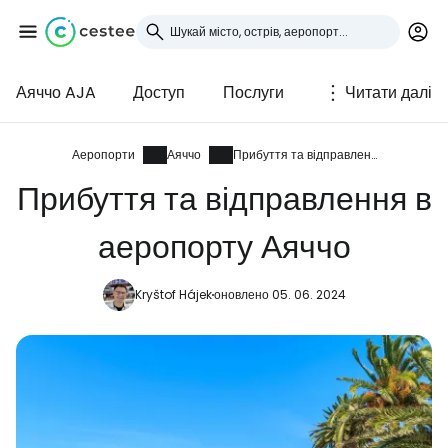
Аяччо AJA
Доступ
Послуги
Читати далі
Увійдіть до Cestee
... світова туристична спільнота
Аеропорти
Аяччо
Прибуття та відправлення
Прибуття та відправлення в
Продовжуйте з Google
аеропорту Аяччо
Kryštof Hájek
оновлено 05. 06. 2024
Продовжуйте у Facebook
Продовжити з email