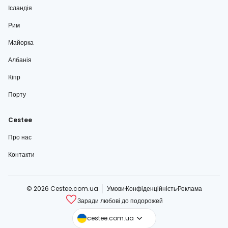
Ісландія
Рим
Майорка
Албанія
Кіпр
Порту
Cestee
Про нас
Контакти
© 2026 Cestee.com.ua
Умови
Конфіденційність
Реклама
Заради любові до подорожей
cestee.com
cestee.com.ua
cestee.sk