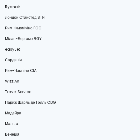
Ryanair
Лондон Станстед STN
Рим-Фьюмічіно FCO
Мілан-Бергамо BGY
easyJet
Сардинія
Рим-Чампіно CIA
Wizz Air
Travel Service
Париж Шарль де Голль CDG
Мадейра
Мальта
Венеція