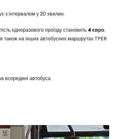
ує з інтервалом у 20 хвилин.
тість одноразового проїзду становить
4 євро
.
ся також на інших автобусних маршрутах TPER
ра всередині автобуса