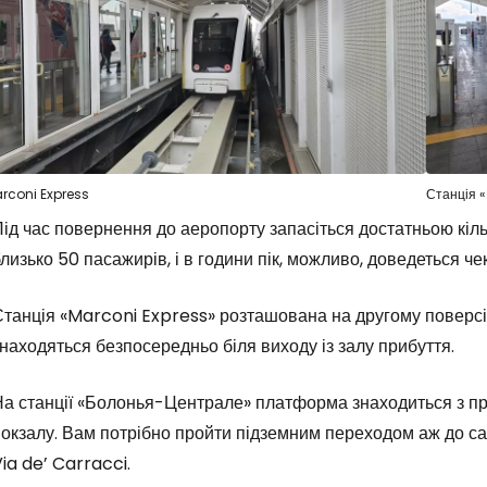
rconi Express
Станція 
ід час повернення до аеропорту запасіться достатньою кількі
лизько 50 пасажирів, і в години пік, можливо, доведеться ч
танція «Marconi Express» розташована на другому поверсі а
находяться безпосередньо біля виходу із залу прибуття.
а станції «Болонья-Централе» платформа знаходиться з про
окзалу. Вам потрібно пройти підземним переходом аж до сам
ia de’ Carracci.