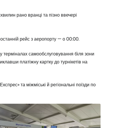
 хвилин рано вранці та пізно ввечері
Cestee
останній рейс з аеропорту — о 00:00.
у терміналах самообслуговування біля зони
одовжуйте з Google
иклавши платіжну картку до турнікетів на
овжуйте у Facebook
кспрес» та міжміські й регіональні поїзди по
довжити з email