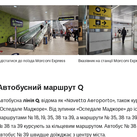
 дістатися до поїзда Marconi Express
Вказівник на станції Marconi Exp
Автобусний маршрут Q
Автобусна
лінія Q
, відома як «Navetta Aeroporto», також ку
«Оспедале Маджоре». Від зупинки «Оспедале Маджоре» до іс
аршрутами № 18, 19, 35, 38 та 39, а маршрути № 35, 38 та 3
 38 та 39 курсують за кільцевим маршрутом. Автобус № 38 
автобус № 39 швидше доїжджає з центру міста.