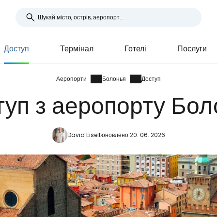
Доступ
Термінал
Готелі
Послуги
Аеропорти
Болонья
Доступ
туп з аеропорту Бол
David Eiselt
оновлено 20. 06. 2026