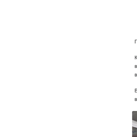
П
в
в
В
в