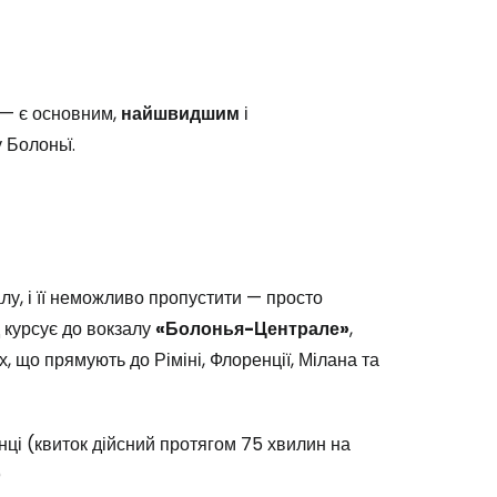
 — є основним,
найшвидшим
і
 Болоньї.
у, і її неможливо пропустити — просто
 курсує до вокзалу
«Болонья-Централе»
,
, що прямують до Ріміні, Флоренції, Мілана та
інці (квиток дійсний протягом 75 хвилин на
)