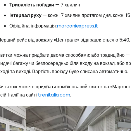
Тривалість поїздки
— 7 хвилин
Інтервал руху
— кожні 7 хвилин протягом дня, кожні 15
Увійдіть до 
Офіційна інформація:
marconiexpress.it
ерший рейс від вокзалу «Централе» відправляється о 5:40, 
... світова туристична спільнота
Квитки можна придбати двома способами: або традиційно — 
Пр
идачі багажу чи безпосередньо біля входу на вокзал, або пр
ході та виході. Вартість проїзду буде списана автоматично.
Прод
и також можете придбати комбінований квиток на «Марконі Е
сій Італії на сайті
trenitalia.com
.
Про