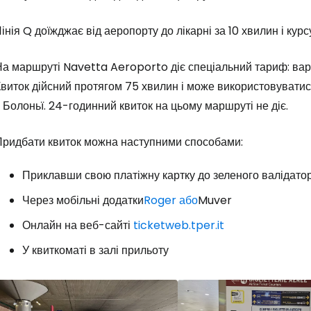
інія Q доїжджає від аеропорту до лікарні за 10 хвилин і курс
На маршруті Navetta Aeroporto діє спеціальний тариф: вар
Квиток дійсний протягом 75 хвилин і може використовувати
 Болоньї. 24-годинний квиток на цьому маршруті не діє.
Придбати квиток можна наступними способами:
Приклавши свою платіжну картку до зеленого валідато
Через мобільні додатки
Roger або
Muver
Онлайн на веб-сайті
ticketweb.tper.it
У квиткоматі в залі прильоту