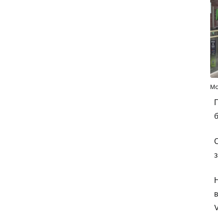
Ma
П
б
С
з
Н
в
V