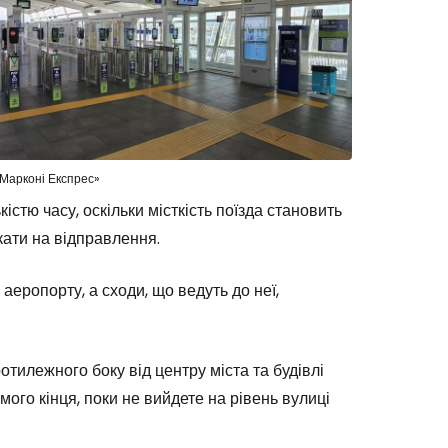
«Марконі Експрес»
стю часу, оскільки місткість поїзда становить
екати на відправлення.
еропорту, а сходи, що ведуть до неї,
тилежного боку від центру міста та будівлі
ого кінця, поки не вийдете на рівень вулиці