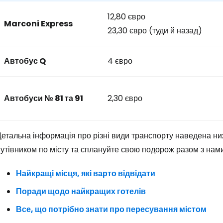
12,80 євро
Marconi Express
23,30 євро (туди й назад)
Автобус Q
4 євро
Автобуси № 81 та 91
2,30 євро
Детальна інформація про різні види транспорту наведена н
утівником по місту та сплануйте свою подорож разом з нами
Найкращі місця, які варто відвідати
Поради щодо найкращих готелів
Все, що потрібно знати про пересування містом