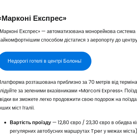
«Марконі Експрес»
«Марконі Експрес» — автоматизована монорейкова система
найкомфортнішим способом дістатися з аеропорту до центру
Недорогі готелі в центрі Болоньї
латформа розташована приблизно за 70 метрів від термінал
лідуйте за зеленими вказівниками «Marconi Express». Поїзд
відки ви зможете легко продовжити свою подорож на поїздах
нших міст Італії.
Вартість проїзду
— 12,80 євро / 23,30 євро в обидва к
регулярних автобусних маршрутах Tper у межах міста