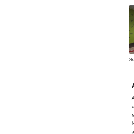
Як
м
№