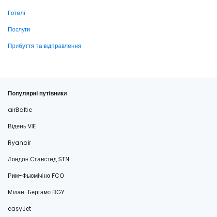
Готелі
Послуги
Прибуття та відправлення
Популярні путівники
airBaltic
Відень VIE
Ryanair
Лондон Станстед STN
Рим-Фьюмічіно FCO
Мілан-Бергамо BGY
easyJet