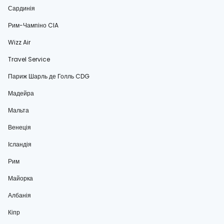
Сардинія
Рим-Чампіно CIA
Wizz Air
Travel Service
Париж Шарль де Голль CDG
Мадейра
Мальта
Венеція
Ісландія
Рим
Майорка
Албанія
Кіпр