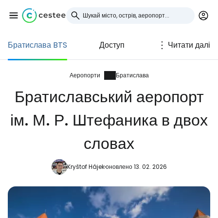
Братислава BTS
Доступ
Читати далі
Увійдіть до Cestee
... світова туристична спільнота
Аеропорти
Братислава
Братиславський аеропорт
Продовжуйте з Google
ім. М. Р. Штефаника в двох
словах
Продовжуйте у Facebook
Kryštof Hájek
оновлено 13. 02. 2026
Продовжити з email