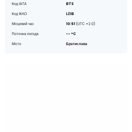
Код IATA
BTS
Код ІКАО
LZIB
Місцевий час
10:51
(UTC +2.0)
Поточна погода
-- °C
Місто
Братислава